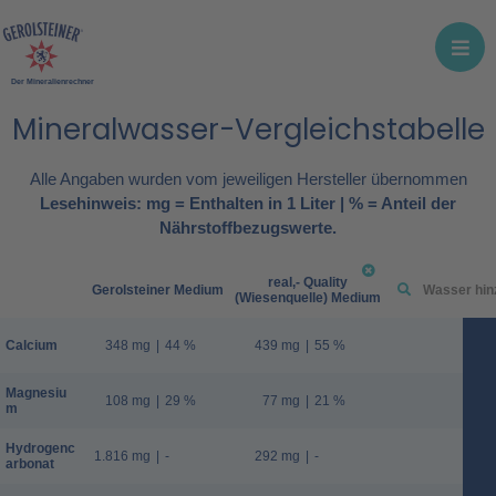
Der Mineralienrechner
Mineralwasser-Vergleichstabelle
Alle Angaben wurden vom jeweiligen Hersteller übernommen
Lesehinweis: mg = Enthalten in 1 Liter | % = Anteil der
Nährstoffbezugswerte.
real,- Quality
Gerolsteiner Medium
(Wiesenquelle) Medium
Calcium
348 mg
|
44 %
439 mg
|
55 %
Magnesiu
108 mg
|
29 %
77 mg
|
21 %
m
Hydrogenc
1.816 mg
|
-
292 mg
|
-
arbonat