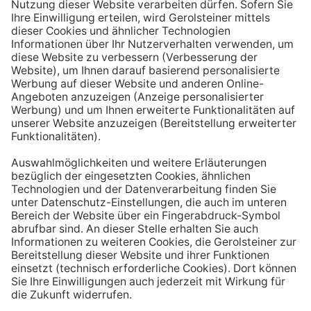
Aufstehen ein großes Glas Wasser trinken. Stelle dir
zum Beispiel eine Flasche Mineralwasser direkt ans
Bett, damit du dieses kleine Morgenritual sofort
durchführen kannst.
Tipp #3: Vor und während jeder Mahlzeit
ein Glas Wasser trinken
Dadurch verknüpfst du das Trinken mit einem Ereignis.
Wenn du ein Glas Wasser rund eine halbe Stunde vor
einer Mahlzeit trinken, unterstützt du außerdem die
Produktion von Verdauungssäften. Zusätzlich fördert
das Trinken während des Essens das Sättigungsgefühl.
Tipp #4: Peppe dein Wasser auf
Wenn dir der Geschmack von purem Mineralwasser
nicht reichen sollte, dann kannst du deine Getränke mit
einfachen Mitteln verfeinern. Mische dir einfach
gelegentlich eine Saftschorle oder sorge mit einer