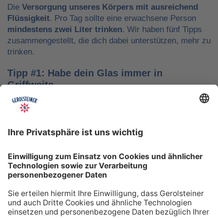
Die
Versorgung unseres Körpers mit ausreichend
Flüssigkeit
. Pro Tag sollte eine erwachsene Person
mindestens zwei Liter trinken
. Wir haben fünf Tipps
zusammengestellt, die dich dabei unterstützen, mehr zu
trinken.
Tipp #1: Habe dein Glas immer in
Griffweite
Ob bei der Arbeit oder während der Freizeit: Wasser
sollte stets dein Begleiter sein, damit du das Trinken
nicht vergisst. Denke daran, auch unterwegs immer
etwas Wasser dabei zu haben. Kleine PET-Flaschen mit
Mineralwasser lassen sich zum Beispiel gut überall mit
hinnehmen.
Tipp #2: Trinke direkt nach dem Aufstehen
Über Nacht verliert dein Körper Flüssigkeit. Um gut in
den Tag zu starten, solltest du deshalb direkt nach dem