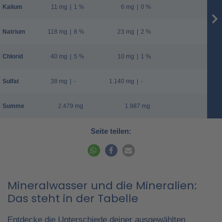
Kalium
11 mg
|
1 %
6 mg
|
0 %
Natrium
118 mg
|
8 %
23 mg
|
2 %
Chlorid
40 mg
|
5 %
10 mg
|
1 %
Sulfat
38 mg
|
-
1.140 mg
|
-
Summe
2.479 mg
1.987 mg
Seite teilen:
Mineralwasser und die Mineralien:
Das steht in der Tabelle
Entdecke die Unterschiede deiner ausgewählten