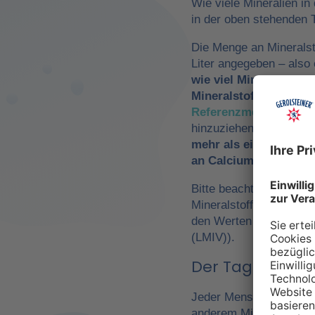
Wie viele Mineralien in
in der oben stehenden T
Die Menge an Mineralst
Liter angegeben – als
wie viel Mineralwasse
Mineralstoffzufuhr
zu 
Referenzmengen für di
hinzuziehen. So würde
mehr als ein Drittel 
an Calcium und Magn
Bitte beachte, dass es 
Mineralstoffen um
Refe
den Werten der Europä
(LMIV)).
Der Tagesbedarf
Jeder Mensch hat einen 
anderem Mineralwasser,