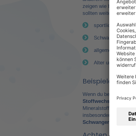
zeigen wie bereits erwä
sollten weitere Faktor
sportliche Betätig
Schwangerschaft
allgemeiner Gesun
Alter und Geschle
Beispiele für e
Wenn du beispielsweise
Stoffwechsel
. Daraus 
Mineralstoffen. Gerade
insbesondere Leistungs
Schwangerschaft
wicht
Achten Sie auf