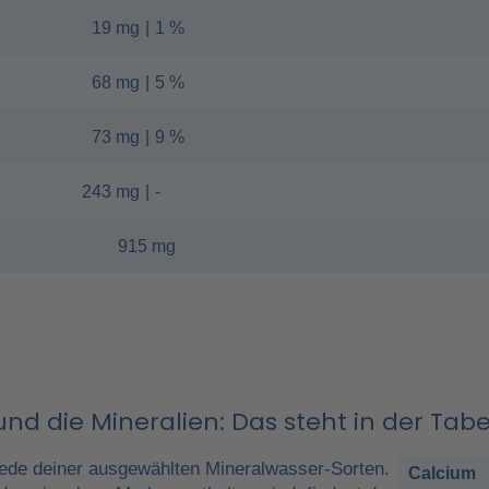
19 mg
|
1 %
68 mg
|
5 %
73 mg
|
9 %
243 mg
|
-
915 mg
nd die Mineralien: Das steht in der Tabe
ede deiner ausgewählten Mineralwasser-Sorten.
Calcium