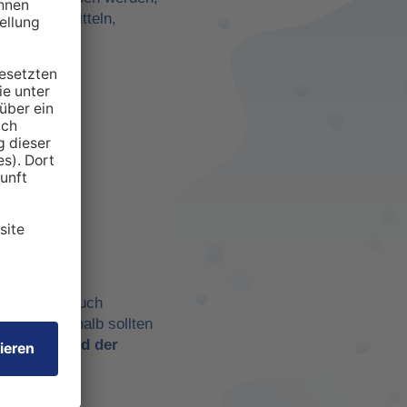
darf zu ermitteln,
anspruchten
 aber eben auch
chtig. Deshalb sollten
t es
während der