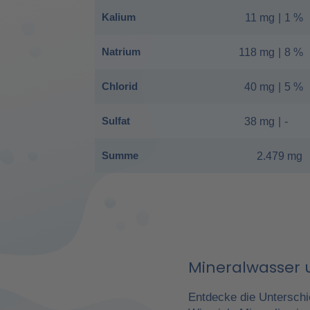
Kalium
11 mg
|
1 %
Natrium
118 mg
|
8 %
Chlorid
40 mg
|
5 %
Sulfat
38 mg
|
-
Summe
2.479 mg
Mineralwasser u
Entdecke die Unterschi