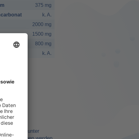
um
375 mg
carbonat
k. A.
2000 mg
1500 mg
800 mg
k. A.
elbst
ne Quellen, unter
belle angegeben werden,