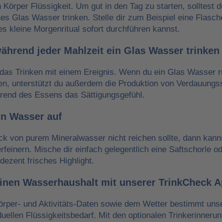
n Körper Flüssigkeit. Um gut in den Tag zu starten, solltest 
es Glas Wasser trinken. Stelle dir zum Beispiel eine Flasch
es kleine Morgenritual sofort durchführen kannst.
während jeder Mahlzeit ein Glas Wasser trinken
das Trinken mit einem Ereignis. Wenn du ein Glas Wasser r
ken, unterstützt du außerdem die Produktion von Verdauungss
hrend des Essens das Sättigungsgefühl.
in Wasser auf
 von purem Mineralwasser nicht reichen sollte, dann kann
erfeinern. Mische dir einfach gelegentlich eine Saftschorle o
dezent frisches Highlight.
einen Wasserhaushalt mit unserer TrinkCheck 
örper- und Aktivitäts-Daten sowie dem Wetter bestimmt un
iduellen Flüssigkeitsbedarf. Mit den optionalen Trinkerinneru