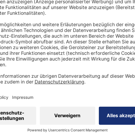
hnt lediglich einen Richtwert. Um den tatsächlichen Tagesbe
en miteinbezogen werden:
ung
dheitszustand
cht
inen Mehrbedarf an Mineralstoffen
 viel
Sport
betreibst, hast du tendenziell
einen stärker be
ergibt sich ein höherer Bedarf an Nährstoffen wie Vitaminen
 Natrium, Calcium oder Magnesium sind in diesem Kontext wi
sportler auf eine ausreichende Zufuhr achtgeben. Ebenso is
ig, den veränderten Bedarf zu berücksichtigen.
 eine ausgewogene Ernährung