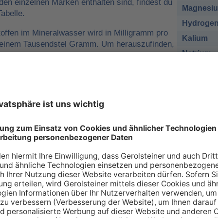
 den einzelnen Marken enthalten sind, findest du
Magnesi
abelle.
Hydrogen
offen im Mineralwasser wird in Milligramm pro
Kalium
o einem Tausendstel Gramm. Um herauszufinden,
Natrium
r man für eine ausreichende
sich nehmen muss, kann man die
Chlorid
e tägliche Zufuhr von Mineralstoffen
Sulfat
 zum Beispiel
1 Liter Gerolsteiner Sprudel
des empfohlenen Nährstoffbezugwerts (NRV)
esium
decken.
sich bei den Angaben in der Tabelle zu den
renzwerte
handelt. Wir orientieren uns dabei an
ischen Union (EU-Verordnung Nr. 1169/2011
 an Mineralien – so individuell wie Sie s
individuellen Bedarf an Mineralstoffen, der über verschiede
 gedeckt werden kann. Die Inhaltsstoffe, die in unserer Ta