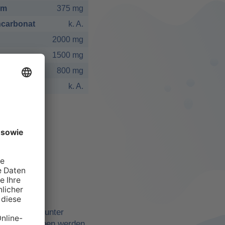
um
375 mg
carbonat
k. A.
2000 mg
1500 mg
800 mg
k. A.
elbst
ne Quellen, unter
belle angegeben werden,