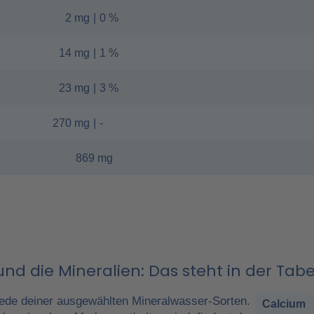
2 mg
|
0 %
14 mg
|
1 %
23 mg
|
3 %
270 mg
|
-
869 mg
nd die Mineralien: Das steht in der Tabe
ede deiner ausgewählten Mineralwasser-Sorten.
Calcium