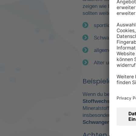
zeigen wie bereits erwä
sollten weitere Faktor
sportliche Betätig
Schwangerschaft
allgemeiner Gesun
Alter und Geschle
Beispiele für e
Wenn du beispielsweise
Stoffwechsel
. Daraus 
Mineralstoffen. Gerade
insbesondere Leistungs
Schwangerschaft
wicht
Achten Sie auf