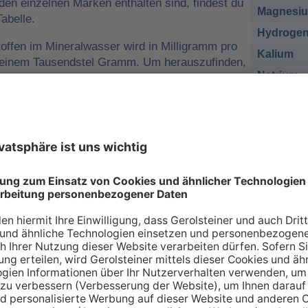
 den einzelnen Marken enthalten sind, findest du
Magnesi
abelle.
Hydrogen
offen im Mineralwasser wird in Milligramm pro
Kalium
o einem Tausendstel Gramm. Um herauszufinden,
Natrium
r man für eine ausreichende
sich nehmen muss, kann man die
Chlorid
e tägliche Zufuhr von Mineralstoffen
Sulfat
 zum Beispiel
1 Liter Gerolsteiner Sprudel
des empfohlenen Nährstoffbezugwerts (NRV)
esium
decken.
sich bei den Angaben in der Tabelle zu den
renzwerte
handelt. Wir orientieren uns dabei an
ischen Union (EU-Verordnung Nr. 1169/2011
 an Mineralien – so individuell wie Sie s
individuellen Bedarf an Mineralstoffen, der über verschiede
 gedeckt werden kann. Die Inhaltsstoffe, die in unserer Ta