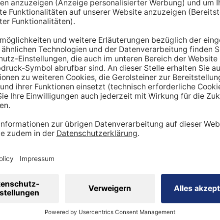
hnt lediglich einen Richtwert. Um den tatsächlichen Tagesbe
en miteinbezogen werden:
ung
dheitszustand
cht
inen Mehrbedarf an Mineralstoffen
 viel
Sport
betreibst, hast du tendenziell
einen stärker be
ergibt sich ein höherer Bedarf an Nährstoffen wie Vitaminen
 Natrium, Calcium oder Magnesium sind in diesem Kontext wi
sportler auf eine ausreichende Zufuhr achtgeben. Ebenso is
ig, den veränderten Bedarf zu berücksichtigen.
 eine ausgewogene Ernährung