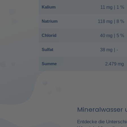
Kalium
11 mg
|
1 %
Natrium
118 mg
|
8 %
Chlorid
40 mg
|
5 %
Sulfat
38 mg
|
-
Summe
2.479 mg
Mineralwasser u
Entdecke die Unterschi