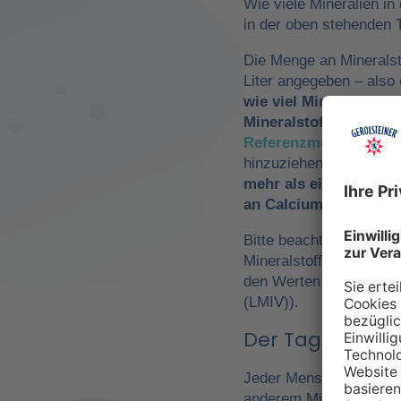
Wie viele Mineralien in
in der oben stehenden T
Die Menge an Mineralst
Liter angegeben – als
wie viel Mineralwasse
Mineralstoffzufuhr
zu 
Referenzmengen für di
hinzuziehen. So würde
mehr als ein Drittel 
an Calcium und Magn
Bitte beachte, dass es 
Mineralstoffen um
Refe
den Werten der Europä
(LMIV)).
Der Tagesbedarf
Jeder Mensch hat einen 
anderem Mineralwasser,