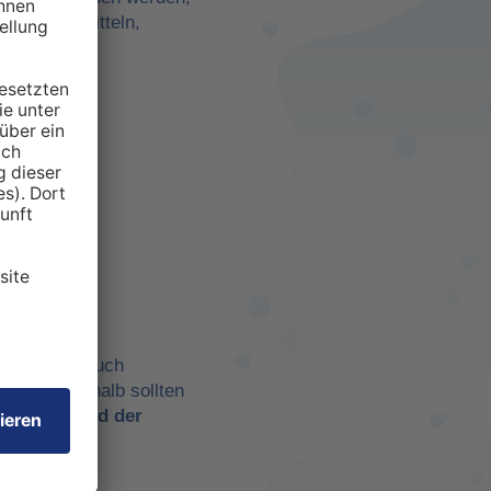
darf zu ermitteln,
anspruchten
 aber eben auch
chtig. Deshalb sollten
t es
während der