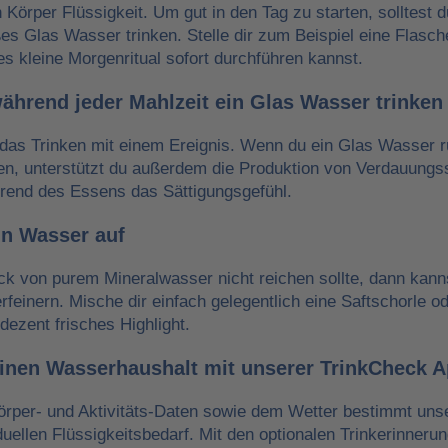
n Körper Flüssigkeit. Um gut in den Tag zu starten, solltest 
es Glas Wasser trinken. Stelle dir zum Beispiel eine Flasch
es kleine Morgenritual sofort durchführen kannst.
während jeder Mahlzeit ein Glas Wasser trinken
das Trinken mit einem Ereignis. Wenn du ein Glas Wasser r
ken, unterstützt du außerdem die Produktion von Verdauungss
hrend des Essens das Sättigungsgefühl.
in Wasser auf
 von purem Mineralwasser nicht reichen sollte, dann kann
erfeinern. Mische dir einfach gelegentlich eine Saftschorle o
dezent frisches Highlight.
einen Wasserhaushalt mit unserer TrinkCheck 
örper- und Aktivitäts-Daten sowie dem Wetter bestimmt un
iduellen Flüssigkeitsbedarf. Mit den optionalen Trinkerinneru