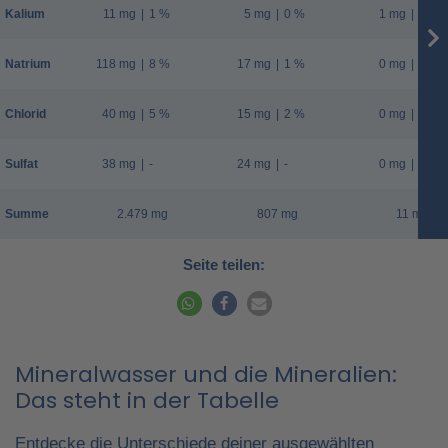
Kalium
11 mg
|
1 %
5 mg
|
0 %
1 mg
|
0 %
Natrium
118 mg
|
8 %
17 mg
|
1 %
0 mg
|
0 %
Chlorid
40 mg
|
5 %
15 mg
|
2 %
0 mg
|
0 %
Sulfat
38 mg
|
-
24 mg
|
-
0 mg
|
-
Summe
2.479 mg
807 mg
11 mg
Seite teilen:
Mineralwasser und die Mineralien:
Das steht in der Tabelle
Entdecke die Unterschiede deiner ausgewählten