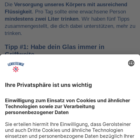
Die
Versorgung unseres Körpers mit ausreichend
Flüssigkeit
. Pro Tag sollte eine erwachsene Person
mindestens zwei Liter trinken
. Wir haben fünf Tipps
zusammengestellt, die dich dabei unterstützen, mehr zu
trinken.
Tipp #1: Habe dein Glas immer in
Griffweite
Ob bei der Arbeit oder während der Freizeit: Wasser
sollte stets dein Begleiter sein, damit du das Trinken
nicht vergisst. Denke daran, auch unterwegs immer
etwas Wasser dabei zu haben. Kleine PET-Flaschen mit
Mineralwasser lassen sich zum Beispiel gut überall mit
hinnehmen.
Tipp #2: Trinke direkt nach dem Aufstehen
Über Nacht verliert dein Körper Flüssigkeit. Um gut in
den Tag zu starten, solltest du deshalb direkt nach dem