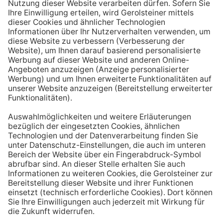
Aufstehen ein großes Glas Wasser trinken. Stelle dir
zum Beispiel eine Flasche Mineralwasser direkt ans
Bett, damit du dieses kleine Morgenritual sofort
durchführen kannst.
Tipp #3: Vor und während jeder Mahlzeit
ein Glas Wasser trinken
Dadurch verknüpfst du das Trinken mit einem Ereignis.
Wenn du ein Glas Wasser rund eine halbe Stunde vor
einer Mahlzeit trinken, unterstützt du außerdem die
Produktion von Verdauungssäften. Zusätzlich fördert
das Trinken während des Essens das Sättigungsgefühl.
Tipp #4: Peppe dein Wasser auf
Wenn dir der Geschmack von purem Mineralwasser
nicht reichen sollte, dann kannst du deine Getränke mit
einfachen Mitteln verfeinern. Mische dir einfach
gelegentlich eine Saftschorle oder sorge mit einer