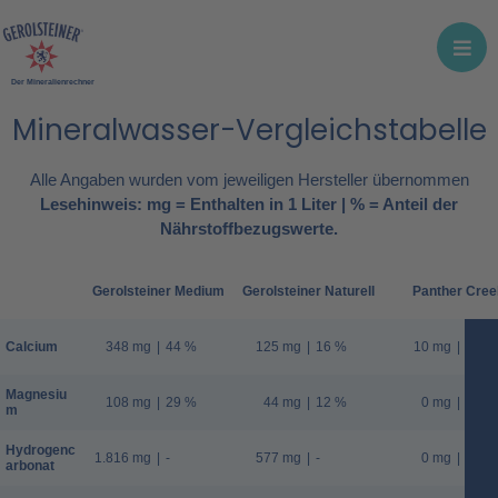
Der Mineralienrechner
Mineralwasser-Vergleichstabelle
Alle Angaben wurden vom jeweiligen Hersteller übernommen
Lesehinweis: mg = Enthalten in 1 Liter | % = Anteil der
Nährstoffbezugswerte.
Gerolsteiner Medium
Gerolsteiner Naturell
Panther Cree
Calcium
348 mg
|
44 %
125 mg
|
16 %
10 mg
|
1 %
Magnesiu
108 mg
|
29 %
44 mg
|
12 %
0 mg
|
0 %
m
Hydrogenc
1.816 mg
|
-
577 mg
|
-
0 mg
|
-
arbonat