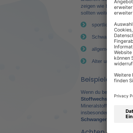
zeigen wie bereits erwä
sollten weitere Faktor
sportliche Betätig
Schwangerschaft
allgemeiner Gesun
Alter und Geschle
Beispiele für e
Wenn du beispielsweise
Stoffwechsel
. Daraus 
Mineralstoffen. Gerade
insbesondere Leistungs
Schwangerschaft
wicht
Achten Sie auf