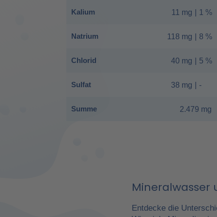
Kalium
11 mg
|
1 %
Natrium
118 mg
|
8 %
Chlorid
40 mg
|
5 %
Sulfat
38 mg
|
-
Summe
2.479 mg
Mineralwasser u
Entdecke die Unterschi