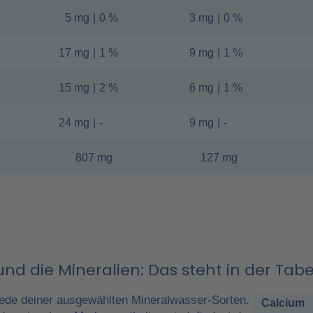
5 mg
|
0 %
3 mg
|
0 %
17 mg
|
1 %
9 mg
|
1 %
15 mg
|
2 %
6 mg
|
1 %
24 mg
|
-
9 mg
|
-
807 mg
127 mg
nd die Mineralien: Das steht in der Tabe
ede deiner ausgewählten Mineralwasser-Sorten.
Calcium