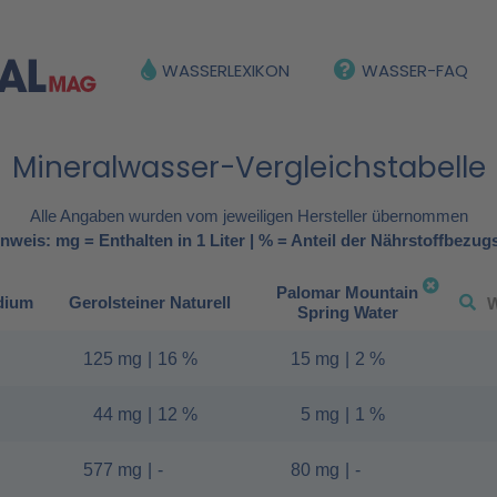
WASSERLEXIKON
WASSER-FAQ
Mineralwasser-Vergleichstabelle
Alle Angaben wurden vom jeweiligen Hersteller übernommen
nweis: mg = Enthalten in 1 Liter | % = Anteil der Nährstoffbezug
Palomar Mountain
dium
Gerolsteiner Naturell
Spring Water
125 mg
|
16 %
15 mg
|
2 %
44 mg
|
12 %
5 mg
|
1 %
577 mg
|
-
80 mg
|
-