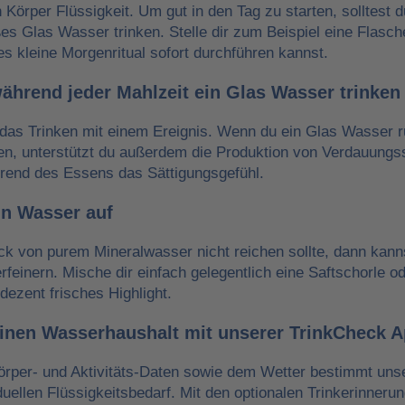
n Körper Flüssigkeit. Um gut in den Tag zu starten, solltest 
es Glas Wasser trinken. Stelle dir zum Beispiel eine Flasch
es kleine Morgenritual sofort durchführen kannst.
während jeder Mahlzeit ein Glas Wasser trinken
das Trinken mit einem Ereignis. Wenn du ein Glas Wasser r
ken, unterstützt du außerdem die Produktion von Verdauungss
hrend des Essens das Sättigungsgefühl.
in Wasser auf
 von purem Mineralwasser nicht reichen sollte, dann kann
erfeinern. Mische dir einfach gelegentlich eine Saftschorle o
dezent frisches Highlight.
einen Wasserhaushalt mit unserer TrinkCheck 
örper- und Aktivitäts-Daten sowie dem Wetter bestimmt un
iduellen Flüssigkeitsbedarf. Mit den optionalen Trinkerinneru