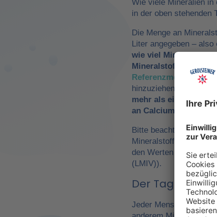
Wie viele Mineralien in
in der oben stehenden T
Die Menge an Mineralst
Liter angegeben – als
wie viel Mineralwasse
Mineralstoffzufuhr
zu 
Referenzmengen für di
hinzuziehen. So würde
mehr als ein Drittel 
an Calcium und Magn
Bitte beachte, dass es 
Mineralstoffen um
Refe
den Werten der Europä
(LMIV)).
Der Tagesbedarf
Jeder Mensch hat einen 
anderem Mineralwasser,