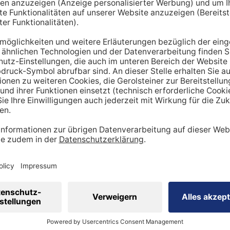
hnt lediglich einen Richtwert. Um den tatsächlichen Tagesbe
en miteinbezogen werden:
ung
dheitszustand
cht
inen Mehrbedarf an Mineralstoffen
 viel
Sport
betreibst, hast du tendenziell
einen stärker be
ergibt sich ein höherer Bedarf an Nährstoffen wie Vitaminen
 Natrium, Calcium oder Magnesium sind in diesem Kontext wi
sportler auf eine ausreichende Zufuhr achtgeben. Ebenso is
ig, den veränderten Bedarf zu berücksichtigen.
 eine ausgewogene Ernährung