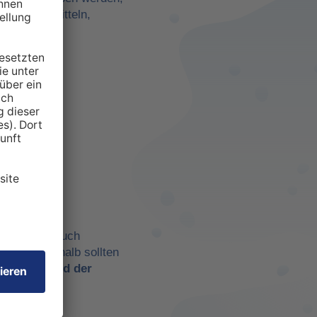
darf zu ermitteln,
anspruchten
 aber eben auch
chtig. Deshalb sollten
t es
während der