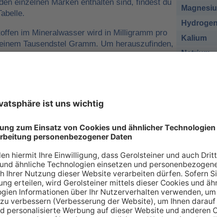
 den einzelnen Marken enthalten sind, findest du
Magnesi
abelle.
Hydrogen
offen im Mineralwasser wird in Milligramm pro
Kalium
o einem Tausendstel Gramm. Um herauszufinden,
Natrium
r man für eine ausreichende
sich nehmen muss, kann man die
Chlorid
e tägliche Zufuhr von Mineralstoffen
Sulfat
 zum Beispiel
1 Liter Gerolsteiner Sprudel
des empfohlenen Nährstoffbezugwerts (NRV)
esium
decken.
sich bei den Angaben in der Tabelle zu den
renzwerte
handelt. Wir orientieren uns dabei an
ischen Union (EU-Verordnung Nr. 1169/2011
 an Mineralien – so individuell wie Sie s
individuellen Bedarf an Mineralstoffen, der über verschiede
 gedeckt werden kann. Die Inhaltsstoffe, die in unserer Ta