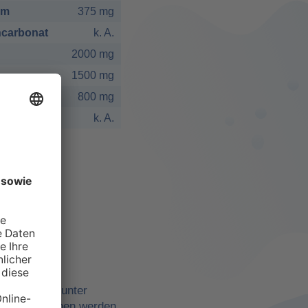
um
375 mg
carbonat
k. A.
2000 mg
1500 mg
800 mg
k. A.
elbst
ne Quellen, unter
belle angegeben werden,