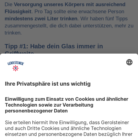
Die
Versorgung unseres Körpers mit ausreichend
Flüssigkeit
. Pro Tag sollte eine erwachsene Person
mindestens zwei Liter trinken
. Wir haben fünf Tipps
zusammengestellt, die dich dabei unterstützen, mehr zu
trinken.
Tipp #1: Habe dein Glas immer in
Griffweite
Ob bei der Arbeit oder während der Freizeit: Wasser
sollte stets dein Begleiter sein, damit du das Trinken
nicht vergisst. Denke daran, auch unterwegs immer
etwas Wasser dabei zu haben. Kleine PET-Flaschen mit
Mineralwasser lassen sich zum Beispiel gut überall mit
hinnehmen.
Tipp #2: Trinke direkt nach dem Aufstehen
Über Nacht verliert dein Körper Flüssigkeit. Um gut in
den Tag zu starten, solltest du deshalb direkt nach dem