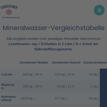
Der Mineralienrechner
Mineralwasser-Vergleichstabelle
Alle Angaben wurden vom jeweiligen Hersteller übernommen
Lesehinweis: mg = Enthalten in 1 Liter | % = Anteil der
Nährstoffbezugswerte.
Gerolsteiner Medium
Gerolsteiner Naturell
Ozarka Drinking 
Calcium
348 mg
|
44 %
125 mg
|
16 %
10 mg
|
1 %
Magnesiu
108 mg
|
29 %
44 mg
|
12 %
1 mg
|
0 %
m
Hydrogenc
1.816 mg
|
-
577 mg
|
-
26 mg
|
-
arbonat