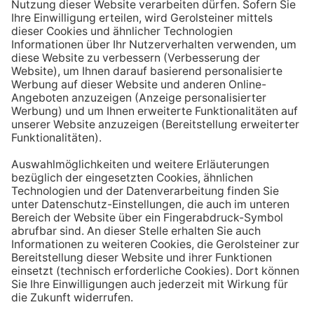
Aufstehen ein großes Glas Wasser trinken. Stelle dir
zum Beispiel eine Flasche Mineralwasser direkt ans
Bett, damit du dieses kleine Morgenritual sofort
durchführen kannst.
Tipp #3: Vor und während jeder Mahlzeit
ein Glas Wasser trinken
Dadurch verknüpfst du das Trinken mit einem Ereignis.
Wenn du ein Glas Wasser rund eine halbe Stunde vor
einer Mahlzeit trinken, unterstützt du außerdem die
Produktion von Verdauungssäften. Zusätzlich fördert
das Trinken während des Essens das Sättigungsgefühl.
Tipp #4: Peppe dein Wasser auf
Wenn dir der Geschmack von purem Mineralwasser
nicht reichen sollte, dann kannst du deine Getränke mit
einfachen Mitteln verfeinern. Mische dir einfach
gelegentlich eine Saftschorle oder sorge mit einer