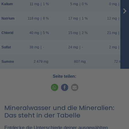
Kalium
11 mg
|
1 %
5 mg
|
0 %
0 mg
|
0 %
Natrium
118 mg
|
8 %
17 mg
|
1 %
12 mg
|
1 %
Chlorid
40 mg
|
5 %
15 mg
|
2 %
21 mg
|
3 %
Sulfat
38 mg
|
-
24 mg
|
-
2 mg
|
-
Summe
2.479 mg
807 mg
72 mg
Seite teilen:
Mineralwasser und die Mineralien:
Das steht in der Tabelle
Entdecke die Unterschiede deiner ausgewählten