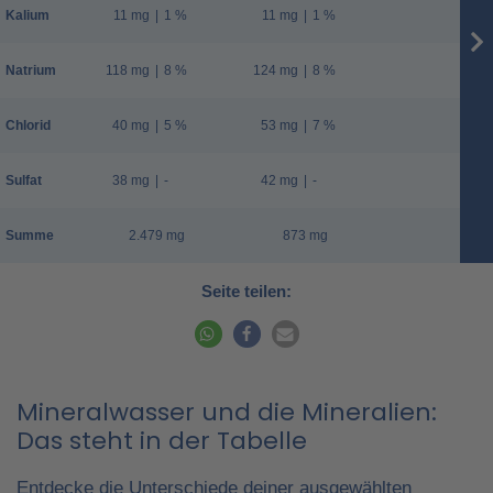
Kalium
11 mg
|
1 %
11 mg
|
1 %
Natrium
118 mg
|
8 %
124 mg
|
8 %
Chlorid
40 mg
|
5 %
53 mg
|
7 %
Sulfat
38 mg
|
-
42 mg
|
-
Summe
2.479 mg
873 mg
Seite teilen:
Mineralwasser und die Mineralien:
Das steht in der Tabelle
Entdecke die Unterschiede deiner ausgewählten