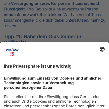
Die
Versorgung unseres Körpers mit ausreichend
Flüssigkeit
. Pro Tag sollte eine erwachsene Person
mindestens zwei Liter trinken
. Wir haben fünf Tipps
zusammengestellt, die dich dabei unterstützen, mehr zu
trinken.
Tipp #1: Habe dein Glas immer in
Griffweite
Ob bei der Arbeit oder während der Freizeit: Wasser
sollte stets dein Begleiter sein, damit du das Trinken
nicht vergisst. Denke daran, auch unterwegs immer
etwas Wasser dabei zu haben. Kleine PET-Flaschen mit
Mineralwasser lassen sich zum Beispiel gut überall mit
hinnehmen.
Tipp #2: Trinke direkt nach dem Aufstehen
Über Nacht verliert dein Körper Flüssigkeit. Um gut in
den Tag zu starten, solltest du deshalb direkt nach dem