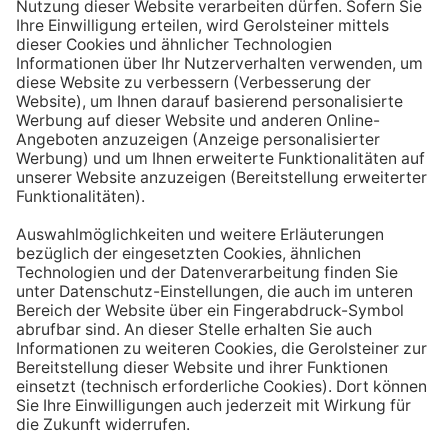
Aufstehen ein großes Glas Wasser trinken. Stelle dir
zum Beispiel eine Flasche Mineralwasser direkt ans
Bett, damit du dieses kleine Morgenritual sofort
durchführen kannst.
Tipp #3: Vor und während jeder Mahlzeit
ein Glas Wasser trinken
Dadurch verknüpfst du das Trinken mit einem Ereignis.
Wenn du ein Glas Wasser rund eine halbe Stunde vor
einer Mahlzeit trinken, unterstützt du außerdem die
Produktion von Verdauungssäften. Zusätzlich fördert
das Trinken während des Essens das Sättigungsgefühl.
Tipp #4: Peppe dein Wasser auf
Wenn dir der Geschmack von purem Mineralwasser
nicht reichen sollte, dann kannst du deine Getränke mit
einfachen Mitteln verfeinern. Mische dir einfach
gelegentlich eine Saftschorle oder sorge mit einer