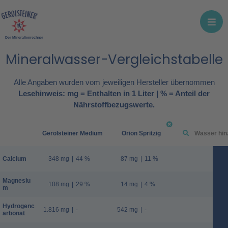
Der Mineralienrechner
Mineralwasser-Vergleichstabelle
Alle Angaben wurden vom jeweiligen Hersteller übernommen
Lesehinweis: mg = Enthalten in 1 Liter | % = Anteil der
Nährstoffbezugswerte.
Gerolsteiner Medium
Orion Spritzig
Calcium
348 mg
|
44 %
87 mg
|
11 %
Magnesiu
108 mg
|
29 %
14 mg
|
4 %
m
Hydrogenc
1.816 mg
|
-
542 mg
|
-
arbonat