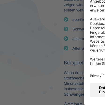
zeigen wie bereits erwä
sollten weitere Faktor
sportliche Betätig
Schwangerschaft
allgemeiner Gesun
Alter und Geschle
Beispiele für e
Wenn du beispielsweise
Stoffwechsel
. Daraus 
Mineralstoffen. Gerade
insbesondere Leistungs
Schwangerschaft
wicht
Achten Sie auf