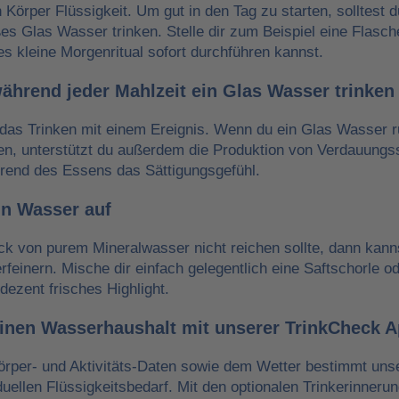
n Körper Flüssigkeit. Um gut in den Tag zu starten, solltest 
es Glas Wasser trinken. Stelle dir zum Beispiel eine Flasch
es kleine Morgenritual sofort durchführen kannst.
während jeder Mahlzeit ein Glas Wasser trinken
das Trinken mit einem Ereignis. Wenn du ein Glas Wasser r
ken, unterstützt du außerdem die Produktion von Verdauungss
hrend des Essens das Sättigungsgefühl.
in Wasser auf
 von purem Mineralwasser nicht reichen sollte, dann kann
erfeinern. Mische dir einfach gelegentlich eine Saftschorle o
dezent frisches Highlight.
einen Wasserhaushalt mit unserer TrinkCheck 
örper- und Aktivitäts-Daten sowie dem Wetter bestimmt un
iduellen Flüssigkeitsbedarf. Mit den optionalen Trinkerinneru