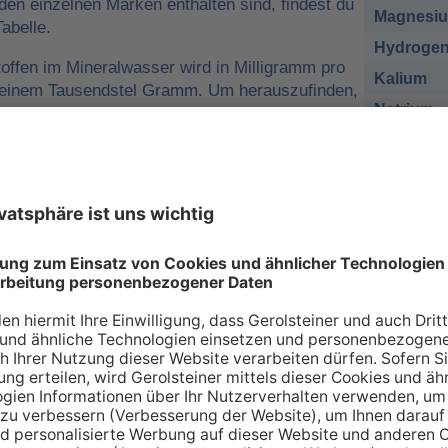
 den einzelnen Marken enthalten sind, findest du
Magnesi
abelle.
Hydrogen
offen im Mineralwasser wird in Milligramm pro
Kalium
o einem Tausendstel Gramm. Um herauszufinden,
Natrium
r man für eine ausreichende
sich nehmen muss, kann man die
Chlorid
e tägliche Zufuhr von Mineralstoffen
Sulfat
 zum Beispiel
1 Liter Gerolsteiner Sprudel
des empfohlenen Nährstoffbezugwerts (NRV)
esium
decken.
sich bei den Angaben in der Tabelle zu den
renzwerte
handelt. Wir orientieren uns dabei an
ischen Union (EU-Verordnung Nr. 1169/2011
 an Mineralien – so individuell wie Sie s
individuellen Bedarf an Mineralstoffen, der über verschiede
 gedeckt werden kann. Die Inhaltsstoffe, die in unserer Ta