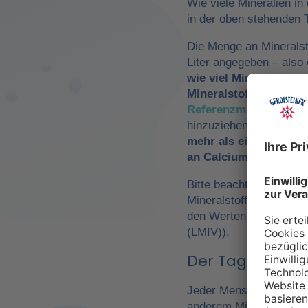
Wie viele Mineralien in
in der oben stehenden T
Die Menge an Mineralst
Liter angegeben – als
wie viel Mineralwasse
Mineralstoffzufuhr
zu 
Referenzmengen für di
hinzuziehen. So würde
mehr als ein Drittel 
an Calcium und Magn
Bitte beachte, dass es 
Mineralstoffen um
Refe
den Werten der Europä
(LMIV)).
Der Tagesbedarf
Jeder Mensch hat einen 
anderem Mineralwasser,