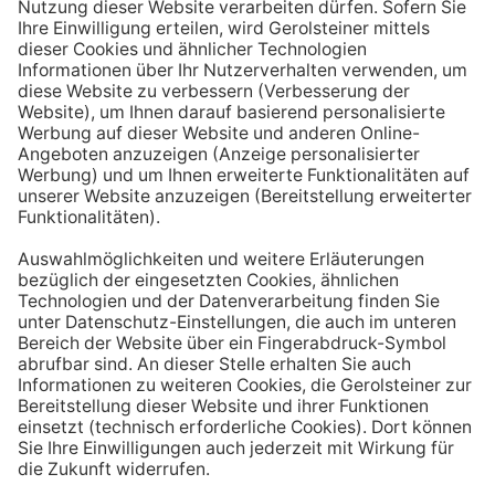
Aufstehen ein großes Glas Wasser trinken. Stelle dir
zum Beispiel eine Flasche Mineralwasser direkt ans
Bett, damit du dieses kleine Morgenritual sofort
durchführen kannst.
Tipp #3: Vor und während jeder Mahlzeit
ein Glas Wasser trinken
Dadurch verknüpfst du das Trinken mit einem Ereignis.
Wenn du ein Glas Wasser rund eine halbe Stunde vor
einer Mahlzeit trinken, unterstützt du außerdem die
Produktion von Verdauungssäften. Zusätzlich fördert
das Trinken während des Essens das Sättigungsgefühl.
Tipp #4: Peppe dein Wasser auf
Wenn dir der Geschmack von purem Mineralwasser
nicht reichen sollte, dann kannst du deine Getränke mit
einfachen Mitteln verfeinern. Mische dir einfach
gelegentlich eine Saftschorle oder sorge mit einer