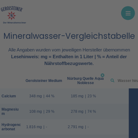
Der Mineralienrechner
Mineralwasser-Vergleichstabelle
Alle Angaben wurden vom jeweiligen Hersteller übernommen
Lesehinweis: mg = Enthalten in 1 Liter | % = Anteil der
Nährstoffbezugswerte.
Nürburg Quelle Aqua
Gerolsteiner Medium
Noblesse
Calcium
348 mg
|
44 %
185 mg
|
23 %
Magnesiu
108 mg
|
29 %
278 mg
|
74 %
m
Hydrogenc
1.816 mg
|
-
2.791 mg
|
-
arbonat