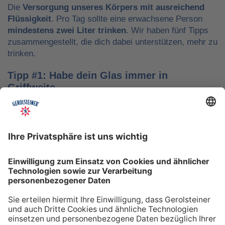
Die
Versorgung unseres Körpers mit ausreichend
Flüssigkeit
. Pro Tag sollte eine erwachsene Person
mindestens zwei Liter trinken
. Wir haben fünf Tipps
zusammengestellt, die dich dabei unterstützen, mehr zu
trinken.
Tipp #1: Habe dein Glas immer in
Griffweite
Ob bei der Arbeit oder während der Freizeit: Wasser
sollte stets dein Begleiter sein, damit du das Trinken
nicht vergisst. Denke daran, auch unterwegs immer
etwas Wasser dabei zu haben. Kleine PET-Flaschen mit
Mineralwasser lassen sich zum Beispiel gut überall mit
hinnehmen.
Tipp #2: Trinke direkt nach dem Aufstehen
Über Nacht verliert dein Körper Flüssigkeit. Um gut in
den Tag zu starten, solltest du deshalb direkt nach dem