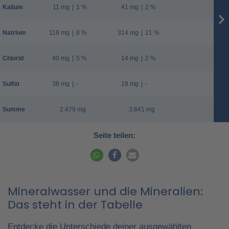
Kalium
11 mg
|
1 %
41 mg
|
2 %
Natrium
118 mg
|
8 %
314 mg
|
21 %
Chlorid
40 mg
|
5 %
14 mg
|
2 %
Sulfat
38 mg
|
-
18 mg
|
-
Summe
2.479 mg
3.641 mg
Seite teilen:
Mineralwasser und die Mineralien:
Das steht in der Tabelle
Entdecke die Unterschiede deiner ausgewählten