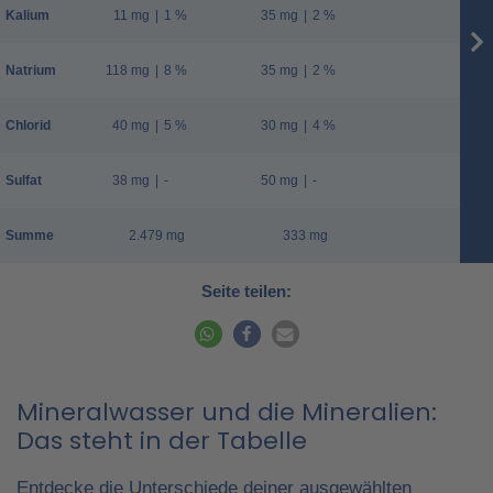
Kalium
11 mg
|
1 %
35 mg
|
2 %
Natrium
118 mg
|
8 %
35 mg
|
2 %
Chlorid
40 mg
|
5 %
30 mg
|
4 %
Sulfat
38 mg
|
-
50 mg
|
-
Summe
2.479 mg
333 mg
Seite teilen:
Mineralwasser und die Mineralien:
Das steht in der Tabelle
Entdecke die Unterschiede deiner ausgewählten