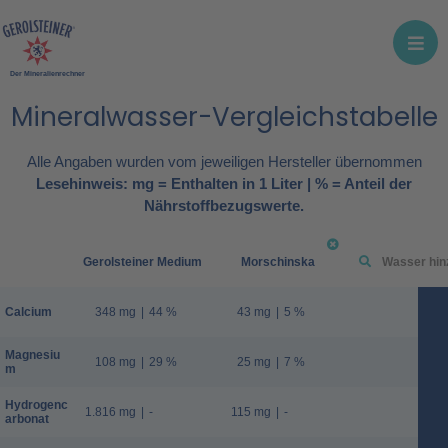
Der Mineralienrechner
Mineralwasser-Vergleichstabelle
Alle Angaben wurden vom jeweiligen Hersteller übernommen
Lesehinweis: mg = Enthalten in 1 Liter | % = Anteil der
Nährstoffbezugswerte.
Gerolsteiner Medium
Morschinska
Calcium
348 mg
|
44 %
43 mg
|
5 %
Magnesiu
108 mg
|
29 %
25 mg
|
7 %
m
Hydrogenc
1.816 mg
|
-
115 mg
|
-
arbonat