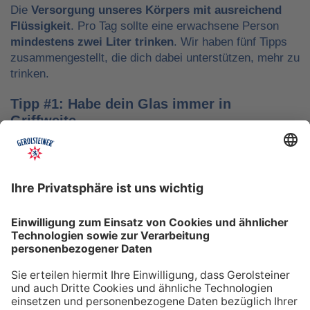
Die
Versorgung unseres Körpers mit ausreichend
Flüssigkeit
. Pro Tag sollte eine erwachsene Person
mindestens zwei Liter trinken
. Wir haben fünf Tipps
zusammengestellt, die dich dabei unterstützen, mehr zu
trinken.
Tipp #1: Habe dein Glas immer in
Griffweite
Ob bei der Arbeit oder während der Freizeit: Wasser
sollte stets dein Begleiter sein, damit du das Trinken
nicht vergisst. Denke daran, auch unterwegs immer
etwas Wasser dabei zu haben. Kleine PET-Flaschen mit
Mineralwasser lassen sich zum Beispiel gut überall mit
hinnehmen.
Tipp #2: Trinke direkt nach dem Aufstehen
Über Nacht verliert dein Körper Flüssigkeit. Um gut in
den Tag zu starten, solltest du deshalb direkt nach dem