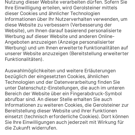
Aufstehen ein großes Glas Wasser trinken. Stelle dir
zum Beispiel eine Flasche Mineralwasser direkt ans
Bett, damit du dieses kleine Morgenritual sofort
durchführen kannst.
Tipp #3: Vor und während jeder Mahlzeit
ein Glas Wasser trinken
Dadurch verknüpfst du das Trinken mit einem Ereignis.
Wenn du ein Glas Wasser rund eine halbe Stunde vor
einer Mahlzeit trinken, unterstützt du außerdem die
Produktion von Verdauungssäften. Zusätzlich fördert
das Trinken während des Essens das Sättigungsgefühl.
Tipp #4: Peppe dein Wasser auf
Wenn dir der Geschmack von purem Mineralwasser
nicht reichen sollte, dann kannst du deine Getränke mit
einfachen Mitteln verfeinern. Mische dir einfach
gelegentlich eine Saftschorle oder sorge mit einer