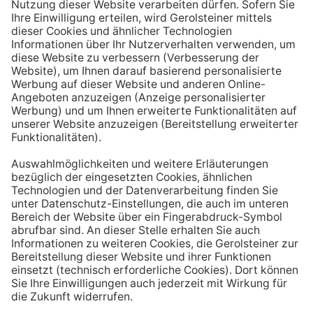
Aufstehen ein großes Glas Wasser trinken. Stelle dir
zum Beispiel eine Flasche Mineralwasser direkt ans
Bett, damit du dieses kleine Morgenritual sofort
durchführen kannst.
Tipp #3: Vor und während jeder Mahlzeit
ein Glas Wasser trinken
Dadurch verknüpfst du das Trinken mit einem Ereignis.
Wenn du ein Glas Wasser rund eine halbe Stunde vor
einer Mahlzeit trinken, unterstützt du außerdem die
Produktion von Verdauungssäften. Zusätzlich fördert
das Trinken während des Essens das Sättigungsgefühl.
Tipp #4: Peppe dein Wasser auf
Wenn dir der Geschmack von purem Mineralwasser
nicht reichen sollte, dann kannst du deine Getränke mit
einfachen Mitteln verfeinern. Mische dir einfach
gelegentlich eine Saftschorle oder sorge mit einer