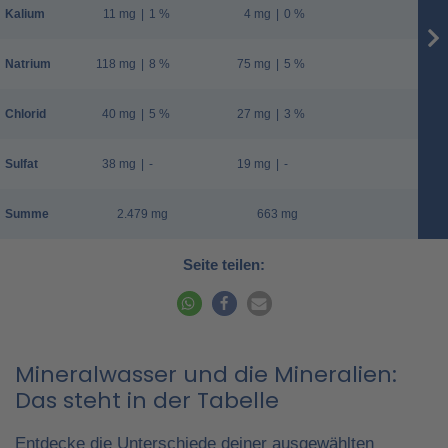
Kalium
11 mg
|
1 %
4 mg
|
0 %
Natrium
118 mg
|
8 %
75 mg
|
5 %
Chlorid
40 mg
|
5 %
27 mg
|
3 %
Sulfat
38 mg
|
-
19 mg
|
-
Summe
2.479 mg
663 mg
Seite teilen:
Mineralwasser und die Mineralien:
Das steht in der Tabelle
Entdecke die Unterschiede deiner ausgewählten