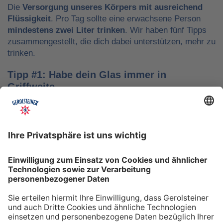
Die
Versorgung unseres Körpers mit ausreichend
Flüssigkeit
. Pro Tag sollte eine erwachsene Person
mindestens zwei Liter trinken
. Wir haben fünf Tipps
zusammengestellt, die dich dabei unterstützen, mehr zu
trinken.
Tipp #1: Habe dein Glas immer in
Griffweite
Ob bei der Arbeit oder während der Freizeit: Wasser
sollte stets dein Begleiter sein, damit du das Trinken
nicht vergisst. Denke daran, auch unterwegs immer
etwas Wasser dabei zu haben. Kleine PET-Flaschen mit
Mineralwasser lassen sich zum Beispiel gut überall mit
hinnehmen.
Tipp #2: Trinke direkt nach dem Aufstehen
Über Nacht verliert dein Körper Flüssigkeit. Um gut in
den Tag zu starten, solltest du deshalb direkt nach dem