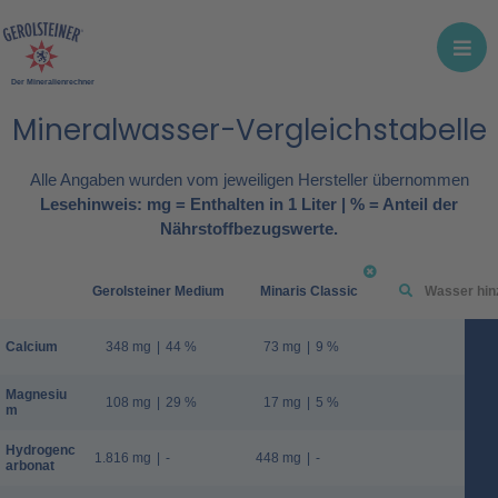
Der Mineralienrechner
Mineralwasser-Vergleichstabelle
Alle Angaben wurden vom jeweiligen Hersteller übernommen
Lesehinweis: mg = Enthalten in 1 Liter | % = Anteil der
Nährstoffbezugswerte.
Gerolsteiner Medium
Minaris Classic
Calcium
348 mg
|
44 %
73 mg
|
9 %
Magnesiu
108 mg
|
29 %
17 mg
|
5 %
m
Hydrogenc
1.816 mg
|
-
448 mg
|
-
arbonat