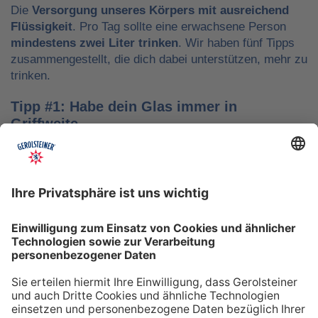
Die
Versorgung unseres Körpers mit ausreichend
Flüssigkeit
. Pro Tag sollte eine erwachsene Person
mindestens zwei Liter trinken
. Wir haben fünf Tipps
zusammengestellt, die dich dabei unterstützen, mehr zu
trinken.
Tipp #1: Habe dein Glas immer in
Griffweite
Ob bei der Arbeit oder während der Freizeit: Wasser
sollte stets dein Begleiter sein, damit du das Trinken
nicht vergisst. Denke daran, auch unterwegs immer
etwas Wasser dabei zu haben. Kleine PET-Flaschen mit
Mineralwasser lassen sich zum Beispiel gut überall mit
hinnehmen.
Tipp #2: Trinke direkt nach dem Aufstehen
Über Nacht verliert dein Körper Flüssigkeit. Um gut in
den Tag zu starten, solltest du deshalb direkt nach dem