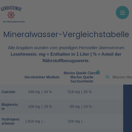
Der Mineralienrechner
Mineralwasser-Vergleichstabelle
Alle Angaben wurden vom jeweiligen Hersteller übernommen
Lesehinweis: mg = Enthalten in 1 Liter | % = Anteil der
Nährstoffbezugswerte.
Marius Quelle Classic
Gerolsteiner Medium
Marius Quelle
Sachsenheim
Calcium
348 mg
|
44 %
516 mg
|
65 %
Magnesiu
108 mg
|
29 %
89 mg
|
24 %
m
Hydrogenc
1.816 mg
|
-
326 mg
|
-
arbonat