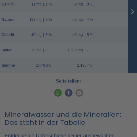
Kalium
11 mg
|
1 %
9 mg
|
0 %
Natrium
118 mg
|
8 %
62 mg
|
4 %
Chlorid
40 mg
|
5 %
43 mg
|
5 %
Sulfat
38 mg
|
-
1.390 mg
|
-
Summe
2.479 mg
2.435 mg
Seite teilen:
Mineralwasser und die Mineralien:
Das steht in der Tabelle
Entdecke die Unterschiede deiner ausgewählten