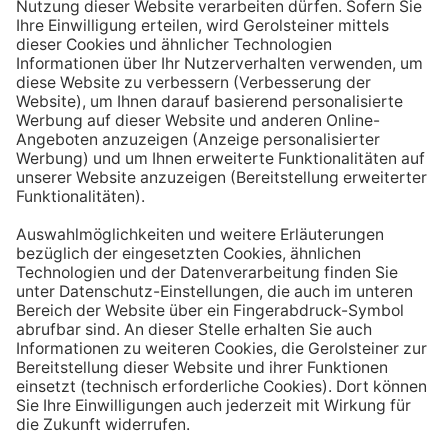
Aufstehen ein großes Glas Wasser trinken. Stelle dir
zum Beispiel eine Flasche Mineralwasser direkt ans
Bett, damit du dieses kleine Morgenritual sofort
durchführen kannst.
Tipp #3: Vor und während jeder Mahlzeit
ein Glas Wasser trinken
Dadurch verknüpfst du das Trinken mit einem Ereignis.
Wenn du ein Glas Wasser rund eine halbe Stunde vor
einer Mahlzeit trinken, unterstützt du außerdem die
Produktion von Verdauungssäften. Zusätzlich fördert
das Trinken während des Essens das Sättigungsgefühl.
Tipp #4: Peppe dein Wasser auf
Wenn dir der Geschmack von purem Mineralwasser
nicht reichen sollte, dann kannst du deine Getränke mit
einfachen Mitteln verfeinern. Mische dir einfach
gelegentlich eine Saftschorle oder sorge mit einer