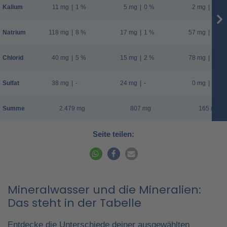
Kalium
11 mg
|
1 %
5 mg
|
0 %
2 mg
|
0 %
Natrium
118 mg
|
8 %
17 mg
|
1 %
57 mg
|
4 %
Chlorid
40 mg
|
5 %
15 mg
|
2 %
78 mg
|
10 %
Sulfat
38 mg
|
-
24 mg
|
-
0 mg
|
-
Summe
2.479 mg
807 mg
165 mg
Seite teilen:
Mineralwasser und die Mineralien:
Das steht in der Tabelle
Entdecke die Unterschiede deiner ausgewählten