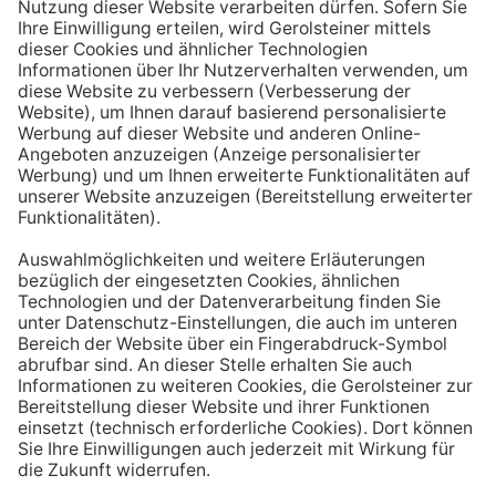
Aufstehen ein großes Glas Wasser trinken. Stelle dir
zum Beispiel eine Flasche Mineralwasser direkt ans
Bett, damit du dieses kleine Morgenritual sofort
durchführen kannst.
Tipp #3: Vor und während jeder Mahlzeit
ein Glas Wasser trinken
Dadurch verknüpfst du das Trinken mit einem Ereignis.
Wenn du ein Glas Wasser rund eine halbe Stunde vor
einer Mahlzeit trinken, unterstützt du außerdem die
Produktion von Verdauungssäften. Zusätzlich fördert
das Trinken während des Essens das Sättigungsgefühl.
Tipp #4: Peppe dein Wasser auf
Wenn dir der Geschmack von purem Mineralwasser
nicht reichen sollte, dann kannst du deine Getränke mit
einfachen Mitteln verfeinern. Mische dir einfach
gelegentlich eine Saftschorle oder sorge mit einer