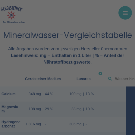
Der Mineralienrechner
Mineralwasser-Vergleichstabelle
Alle Angaben wurden vom jeweiligen Hersteller übernommen
Lesehinweis: mg = Enthalten in 1 Liter | % = Anteil der
Nährstoffbezugswerte.
Gerolsteiner Medium
Lunares
Calcium
348 mg
|
44 %
100 mg
|
13 %
Magnesiu
108 mg
|
29 %
38 mg
|
10 %
m
Hydrogenc
1.816 mg
|
-
306 mg
|
-
arbonat