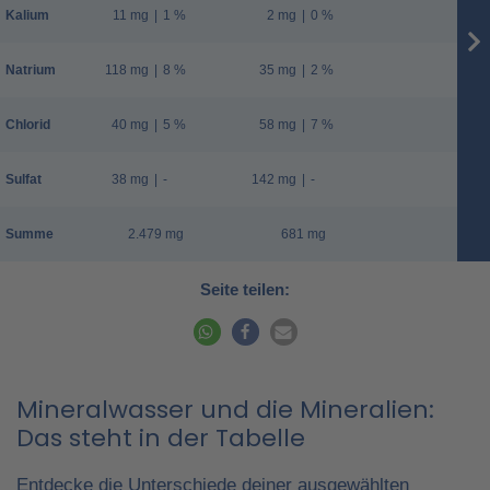
Kalium
11 mg
|
1 %
2 mg
|
0 %
Natrium
118 mg
|
8 %
35 mg
|
2 %
Chlorid
40 mg
|
5 %
58 mg
|
7 %
Sulfat
38 mg
|
-
142 mg
|
-
Summe
2.479 mg
681 mg
Seite teilen:
Mineralwasser und die Mineralien:
Das steht in der Tabelle
Entdecke die Unterschiede deiner ausgewählten