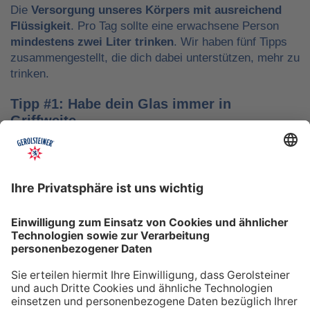
Die
Versorgung unseres Körpers mit ausreichend
Flüssigkeit
. Pro Tag sollte eine erwachsene Person
mindestens zwei Liter trinken
. Wir haben fünf Tipps
zusammengestellt, die dich dabei unterstützen, mehr zu
trinken.
Tipp #1: Habe dein Glas immer in
Griffweite
Ob bei der Arbeit oder während der Freizeit: Wasser
sollte stets dein Begleiter sein, damit du das Trinken
nicht vergisst. Denke daran, auch unterwegs immer
etwas Wasser dabei zu haben. Kleine PET-Flaschen mit
Mineralwasser lassen sich zum Beispiel gut überall mit
hinnehmen.
Tipp #2: Trinke direkt nach dem Aufstehen
Über Nacht verliert dein Körper Flüssigkeit. Um gut in
den Tag zu starten, solltest du deshalb direkt nach dem