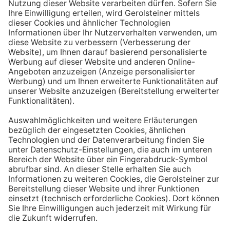
Aufstehen ein großes Glas Wasser trinken. Stelle dir
zum Beispiel eine Flasche Mineralwasser direkt ans
Bett, damit du dieses kleine Morgenritual sofort
durchführen kannst.
Tipp #3: Vor und während jeder Mahlzeit
ein Glas Wasser trinken
Dadurch verknüpfst du das Trinken mit einem Ereignis.
Wenn du ein Glas Wasser rund eine halbe Stunde vor
einer Mahlzeit trinken, unterstützt du außerdem die
Produktion von Verdauungssäften. Zusätzlich fördert
das Trinken während des Essens das Sättigungsgefühl.
Tipp #4: Peppe dein Wasser auf
Wenn dir der Geschmack von purem Mineralwasser
nicht reichen sollte, dann kannst du deine Getränke mit
einfachen Mitteln verfeinern. Mische dir einfach
gelegentlich eine Saftschorle oder sorge mit einer