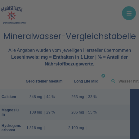
Der Mineralienrechner
Mineralwasser-Vergleichstabelle
Alle Angaben wurden vom jeweiligen Hersteller übernommen
Lesehinweis: mg = Enthalten in 1 Liter | % = Anteil der
Nährstoffbezugswerte.
Gerolsteiner Medium
Long Life Mild
Calcium
348 mg
|
44 %
263 mg
|
33 %
Magnesiu
108 mg
|
29 %
206 mg
|
55 %
m
Hydrogenc
1.816 mg
|
-
2.100 mg
|
-
arbonat