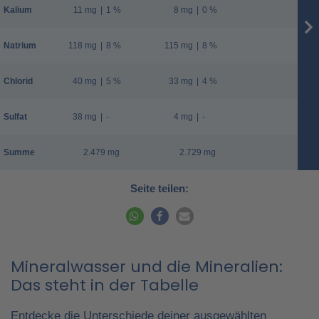
Kalium
11 mg
|
1 %
8 mg
|
0 %
Natrium
118 mg
|
8 %
115 mg
|
8 %
Chlorid
40 mg
|
5 %
33 mg
|
4 %
Sulfat
38 mg
|
-
4 mg
|
-
Summe
2.479 mg
2.729 mg
Seite teilen:
Mineralwasser und die Mineralien:
Das steht in der Tabelle
Entdecke die Unterschiede deiner ausgewählten