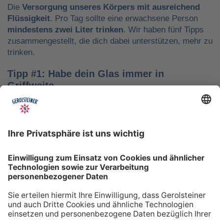
Die
Versorgung unseres Körpers mit ausreichend
Flüssigkeit
. Pro Tag sollte eine erwachsene Person
mindestens zwei Liter trinken
. Wir haben fünf Tipps
zusammengestellt, die dich dabei unterstützen, mehr zu
trinken.
Tipp #1: Habe dein Glas immer in
Griffweite
Ob bei der Arbeit oder während der Freizeit: Wasser
sollte stets dein Begleiter sein, damit du das Trinken
nicht vergisst. Denke daran, auch unterwegs immer
etwas Wasser dabei zu haben. Kleine PET-Flaschen mit
Mineralwasser lassen sich zum Beispiel gut überall mit
hinnehmen.
Tipp #2: Trinke direkt nach dem Aufstehen
Über Nacht verliert dein Körper Flüssigkeit. Um gut in
den Tag zu starten, solltest du deshalb direkt nach dem