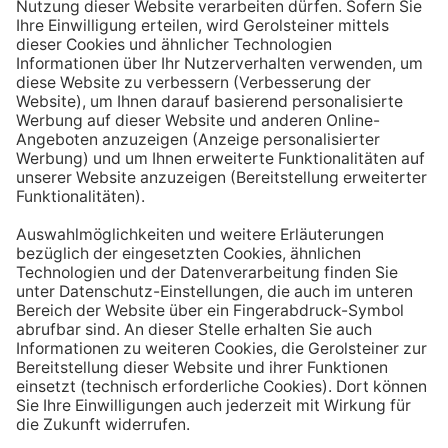
Aufstehen ein großes Glas Wasser trinken. Stelle dir
zum Beispiel eine Flasche Mineralwasser direkt ans
Bett, damit du dieses kleine Morgenritual sofort
durchführen kannst.
Tipp #3: Vor und während jeder Mahlzeit
ein Glas Wasser trinken
Dadurch verknüpfst du das Trinken mit einem Ereignis.
Wenn du ein Glas Wasser rund eine halbe Stunde vor
einer Mahlzeit trinken, unterstützt du außerdem die
Produktion von Verdauungssäften. Zusätzlich fördert
das Trinken während des Essens das Sättigungsgefühl.
Tipp #4: Peppe dein Wasser auf
Wenn dir der Geschmack von purem Mineralwasser
nicht reichen sollte, dann kannst du deine Getränke mit
einfachen Mitteln verfeinern. Mische dir einfach
gelegentlich eine Saftschorle oder sorge mit einer