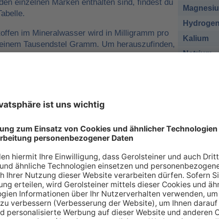
 den einzelnen Marken enthalten sind, findest du
Magnesi
abelle.
Hydrogen
offen im Mineralwasser wird in Milligramm pro
Kalium
o einem Tausendstel Gramm. Um herauszufinden,
Natrium
r man für eine ausreichende
sich nehmen muss, kann man die
Chlorid
e tägliche Zufuhr von Mineralstoffen
Sulfat
 zum Beispiel
1 Liter Gerolsteiner Sprudel
des empfohlenen Nährstoffbezugwerts (NRV)
esium
decken.
sich bei den Angaben in der Tabelle zu den
renzwerte
handelt. Wir orientieren uns dabei an
ischen Union (EU-Verordnung Nr. 1169/2011
 an Mineralien – so individuell wie Sie s
individuellen Bedarf an Mineralstoffen, der über verschiede
 gedeckt werden kann. Die Inhaltsstoffe, die in unserer Ta