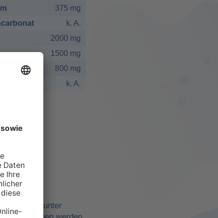
um
375 mg
carbonat
k. A.
2000 mg
1500 mg
800 mg
k. A.
elbst
ne Quellen, unter
belle angegeben werden,