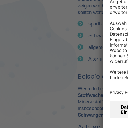
zeigen wie bereits erwä
sollten weitere Faktor
sportliche Betätig
Schwangerschaft
allgemeiner Gesun
Alter und Geschle
Beispiele für e
Wenn du beispielsweise
Stoffwechsel
. Daraus 
Mineralstoffen. Gerade
insbesondere Leistungs
Schwangerschaft
wicht
Achten Sie auf