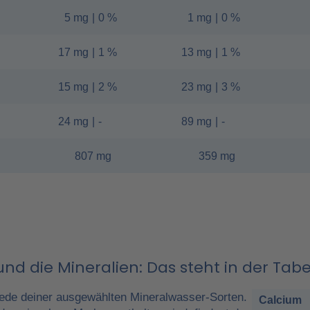
5 mg
|
0 %
1 mg
|
0 %
17 mg
|
1 %
13 mg
|
1 %
15 mg
|
2 %
23 mg
|
3 %
24 mg
|
-
89 mg
|
-
807 mg
359 mg
nd die Mineralien: Das steht in der Tabe
ede deiner ausgewählten Mineralwasser-Sorten.
Calcium