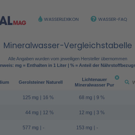
WASSERLEXIKON
WASSER-FAQ
Mineralwasser-Vergleichstabelle
Alle Angaben wurden vom jeweiligen Hersteller übernommen
nweis: mg = Enthalten in 1 Liter | % = Anteil der Nährstoffbezug
Lichtenauer
dium
Gerolsteiner Naturell
Mineralwasser Pur
125 mg
|
16 %
68 mg
|
9 %
44 mg
|
12 %
12 mg
|
3 %
577 mg
|
-
153 mg
|
-