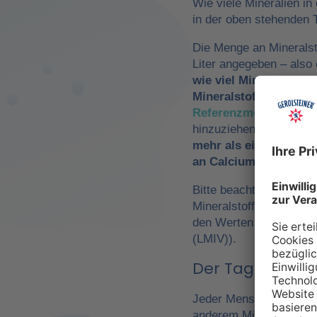
Wie viele Mineralien in
in der oben stehenden T
Die Menge an Mineralst
Liter angegeben – als
wie viel Mineralwasse
Mineralstoffzufuhr
zu 
Referenzmengen für di
hinzuziehen. So würde
mehr als ein Drittel 
an Calcium und Magn
Bitte beachte, dass es 
Mineralstoffen um
Refe
den Werten der Europä
(LMIV)).
Der Tagesbedarf
Jeder Mensch hat einen 
anderem Mineralwasser,