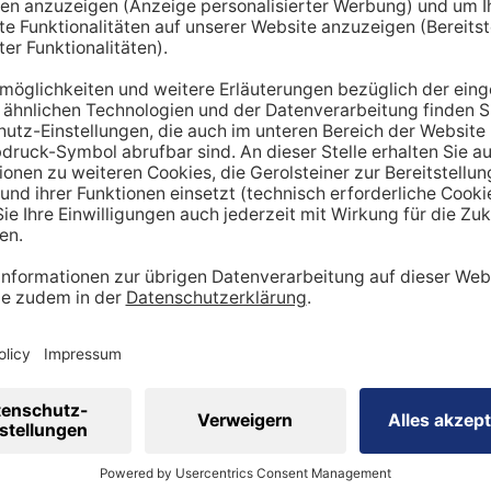
hnt lediglich einen Richtwert. Um den tatsächlichen Tagesbe
en miteinbezogen werden:
ung
dheitszustand
cht
inen Mehrbedarf an Mineralstoffen
 viel
Sport
betreibst, hast du tendenziell
einen stärker be
ergibt sich ein höherer Bedarf an Nährstoffen wie Vitaminen
 Natrium, Calcium oder Magnesium sind in diesem Kontext wi
sportler auf eine ausreichende Zufuhr achtgeben. Ebenso is
ig, den veränderten Bedarf zu berücksichtigen.
 eine ausgewogene Ernährung