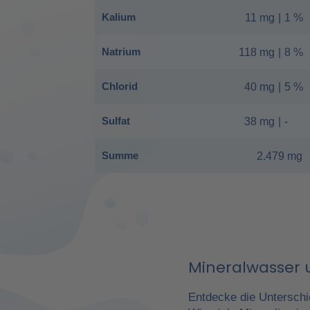
Kalium
11 mg
|
1 %
Natrium
118 mg
|
8 %
Chlorid
40 mg
|
5 %
Sulfat
38 mg
|
-
Summe
2.479 mg
Mineralwasser u
Entdecke die Unterschi