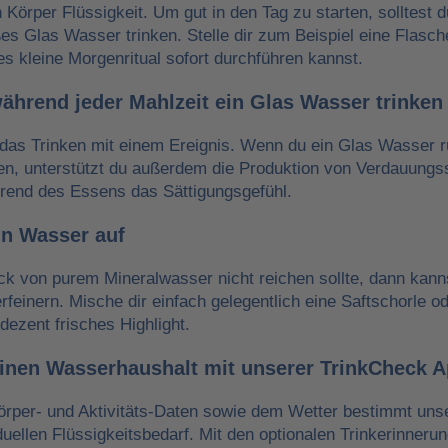
n Körper Flüssigkeit. Um gut in den Tag zu starten, solltest 
es Glas Wasser trinken. Stelle dir zum Beispiel eine Flasch
es kleine Morgenritual sofort durchführen kannst.
während jeder Mahlzeit ein Glas Wasser trinken
das Trinken mit einem Ereignis. Wenn du ein Glas Wasser r
ken, unterstützt du außerdem die Produktion von Verdauungss
hrend des Essens das Sättigungsgefühl.
in Wasser auf
 von purem Mineralwasser nicht reichen sollte, dann kann
erfeinern. Mische dir einfach gelegentlich eine Saftschorle o
dezent frisches Highlight.
einen Wasserhaushalt mit unserer TrinkCheck 
örper- und Aktivitäts-Daten sowie dem Wetter bestimmt un
iduellen Flüssigkeitsbedarf. Mit den optionalen Trinkerinneru