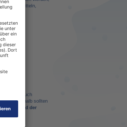
darf zu ermitteln,
anspruchten
 aber eben auch
chtig. Deshalb sollten
t es
während der