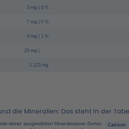
3 mg
|
0 %
7 mg
|
0 %
4 mg
|
1 %
25 mg
|
-
1.123 mg
nd die Mineralien: Das steht in der Tabe
ede deiner ausgewählten Mineralwasser-Sorten.
Calcium