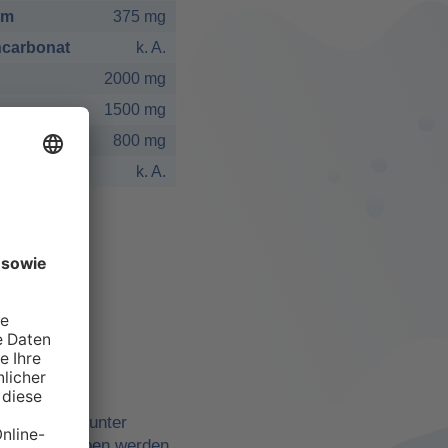
um
375 mg
carbonat
k. A.
2000 mg
1500 mg
800 mg
k. A.
elbst
ne Quellen, unter
belle angegeben werden,