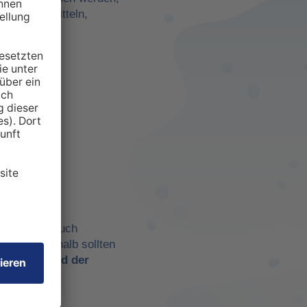
darf zu ermitteln,
anspruchten
 aber eben auch
chtig. Deshalb sollten
t es
während der