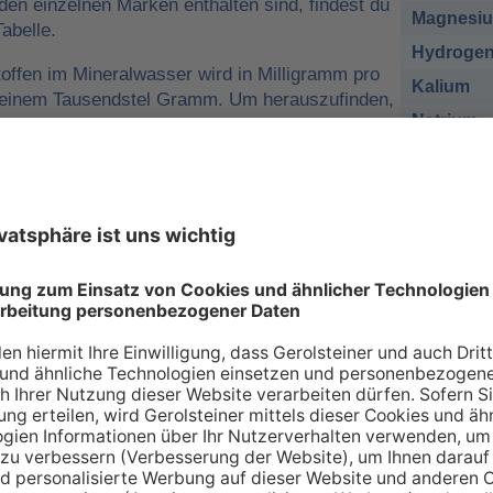
 den einzelnen Marken enthalten sind, findest du
Magnesi
abelle.
Hydrogen
offen im Mineralwasser wird in Milligramm pro
Kalium
o einem Tausendstel Gramm. Um herauszufinden,
Natrium
r man für eine ausreichende
sich nehmen muss, kann man die
Chlorid
e tägliche Zufuhr von Mineralstoffen
Sulfat
 zum Beispiel
1 Liter Gerolsteiner Sprudel
des empfohlenen Nährstoffbezugwerts (NRV)
esium
decken.
sich bei den Angaben in der Tabelle zu den
renzwerte
handelt. Wir orientieren uns dabei an
ischen Union (EU-Verordnung Nr. 1169/2011
 an Mineralien – so individuell wie Sie s
individuellen Bedarf an Mineralstoffen, der über verschiede
 gedeckt werden kann. Die Inhaltsstoffe, die in unserer Ta