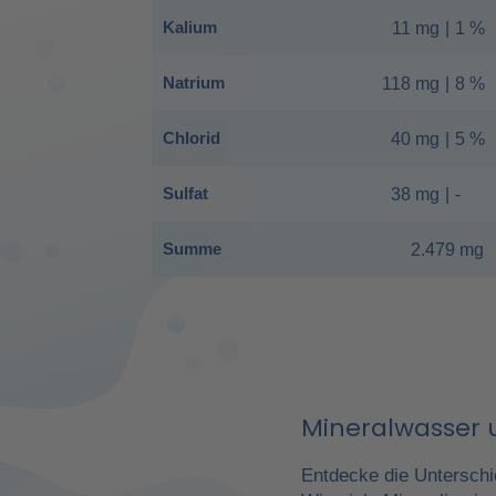
Kalium
11 mg
|
1 %
Natrium
118 mg
|
8 %
Chlorid
40 mg
|
5 %
Sulfat
38 mg
|
-
Summe
2.479 mg
Mineralwasser u
Entdecke die Unterschi