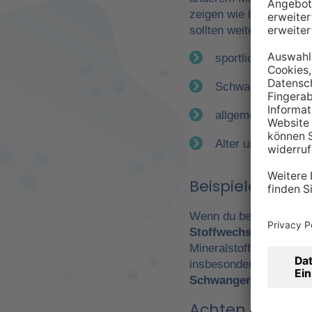
zeigen wie bereits erwä
sollten weitere Faktor
sportliche Betätig
Schwangerschaft
allgemeiner Gesun
Alter und Geschle
Beispiele für e
Wenn du beispielsweise
Stoffwechsel
. Daraus 
Mineralstoffen. Gerade
insbesondere Leistungs
Schwangerschaft
wicht
Achten Sie auf