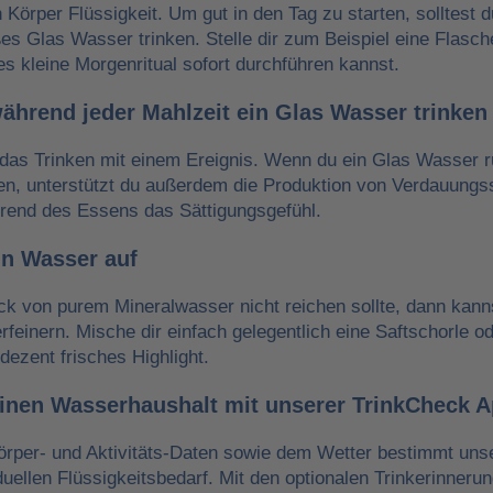
n Körper Flüssigkeit. Um gut in den Tag zu starten, solltest 
es Glas Wasser trinken. Stelle dir zum Beispiel eine Flasch
es kleine Morgenritual sofort durchführen kannst.
während jeder Mahlzeit ein Glas Wasser trinken
das Trinken mit einem Ereignis. Wenn du ein Glas Wasser r
ken, unterstützt du außerdem die Produktion von Verdauungss
hrend des Essens das Sättigungsgefühl.
in Wasser auf
 von purem Mineralwasser nicht reichen sollte, dann kann
erfeinern. Mische dir einfach gelegentlich eine Saftschorle o
dezent frisches Highlight.
einen Wasserhaushalt mit unserer TrinkCheck 
örper- und Aktivitäts-Daten sowie dem Wetter bestimmt un
iduellen Flüssigkeitsbedarf. Mit den optionalen Trinkerinneru