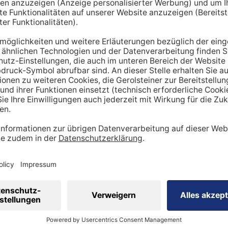
hnt lediglich einen Richtwert. Um den tatsächlichen Tagesbe
en miteinbezogen werden:
ung
dheitszustand
cht
inen Mehrbedarf an Mineralstoffen
 viel
Sport
betreibst, hast du tendenziell
einen stärker be
ergibt sich ein höherer Bedarf an Nährstoffen wie Vitaminen
 Natrium, Calcium oder Magnesium sind in diesem Kontext wi
sportler auf eine ausreichende Zufuhr achtgeben. Ebenso is
ig, den veränderten Bedarf zu berücksichtigen.
 eine ausgewogene Ernährung