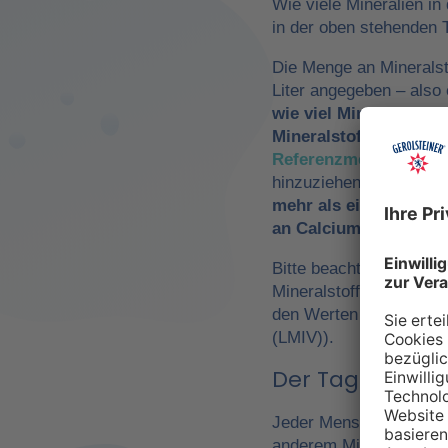
Wie viele Mineralien in
in der oben stehenden T
Die Menge an Mineralst
Liter angegeben – als
wie viel Mineralwasse
Mineralstoffzufuhr
zu 
Referenzmengen für di
hinzuziehen. So würde
mehr als ein Drittel 
an Calcium und Magn
Bitte beachte, dass es 
Mineralstoffen um
Refe
den Werten der Europä
(LMIV)).
Der Tagesbedarf
Jeder Mensch hat einen 
anderem Mineralwasser,