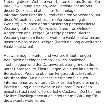
Aufstehen ein großes Glas Wasser trinken. Stelle dir
zum Beispiel eine Flasche Mineralwasser direkt ans
Bett, damit du dieses kleine Morgenritual sofort
durchführen kannst.
Tipp #3: Vor und während jeder Mahlzeit
ein Glas Wasser trinken
Dadurch verknüpfst du das Trinken mit einem Ereignis.
Wenn du ein Glas Wasser rund eine halbe Stunde vor
einer Mahlzeit trinken, unterstützt du außerdem die
Produktion von Verdauungssäften. Zusätzlich fördert
das Trinken während des Essens das Sättigungsgefühl.
Tipp #4: Peppe dein Wasser auf
Wenn dir der Geschmack von purem Mineralwasser
nicht reichen sollte, dann kannst du deine Getränke mit
einfachen Mitteln verfeinern. Mische dir einfach
gelegentlich eine Saftschorle oder sorge mit einer