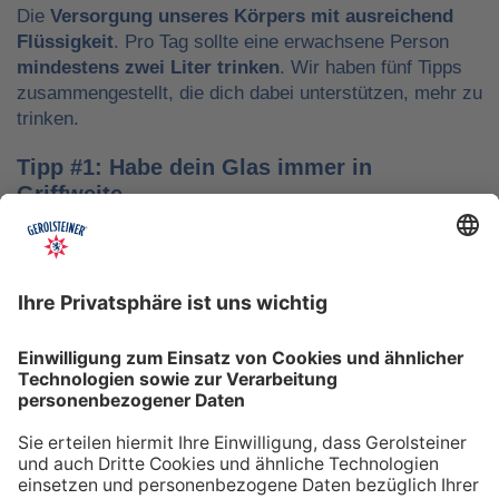
Die
Versorgung unseres Körpers mit ausreichend
Flüssigkeit
. Pro Tag sollte eine erwachsene Person
mindestens zwei Liter trinken
. Wir haben fünf Tipps
zusammengestellt, die dich dabei unterstützen, mehr zu
trinken.
Tipp #1: Habe dein Glas immer in
Griffweite
Ob bei der Arbeit oder während der Freizeit: Wasser
sollte stets dein Begleiter sein, damit du das Trinken
nicht vergisst. Denke daran, auch unterwegs immer
etwas Wasser dabei zu haben. Kleine PET-Flaschen mit
Mineralwasser lassen sich zum Beispiel gut überall mit
hinnehmen.
Tipp #2: Trinke direkt nach dem Aufstehen
Über Nacht verliert dein Körper Flüssigkeit. Um gut in
den Tag zu starten, solltest du deshalb direkt nach dem