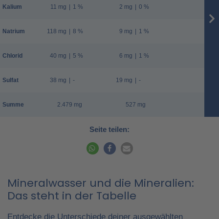
Kalium
11 mg
|
1 %
2 mg
|
0 %
Natrium
118 mg
|
8 %
9 mg
|
1 %
Chlorid
40 mg
|
5 %
6 mg
|
1 %
Sulfat
38 mg
|
-
19 mg
|
-
Summe
2.479 mg
527 mg
Seite teilen:
Mineralwasser und die Mineralien:
Das steht in der Tabelle
Entdecke die Unterschiede deiner ausgewählten