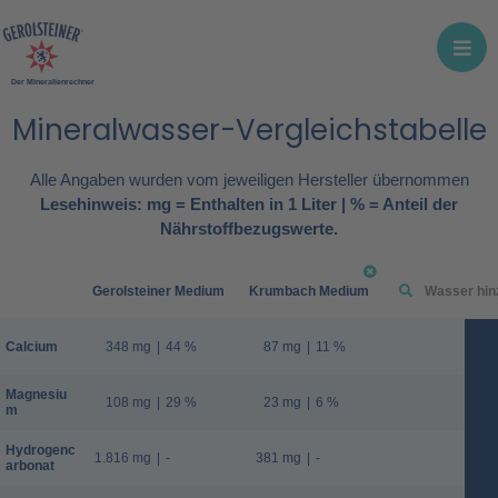
Der Mineralienrechner
Mineralwasser-Vergleichstabelle
Alle Angaben wurden vom jeweiligen Hersteller übernommen
Lesehinweis: mg = Enthalten in 1 Liter | % = Anteil der
Nährstoffbezugswerte.
Gerolsteiner Medium
Krumbach Medium
Calcium
348 mg
|
44 %
87 mg
|
11 %
Magnesiu
108 mg
|
29 %
23 mg
|
6 %
m
Hydrogenc
1.816 mg
|
-
381 mg
|
-
arbonat