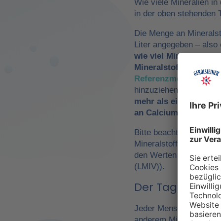
Wie viele Mineralien in
in der oben stehenden T
Die Menge an Mineralst
Liter angegeben – als
wie viel Mineralwasse
Mineralstoffzufuhr
zu 
Referenzmengen für di
hinzuziehen. So würde
mehr als ein Drittel 
an Calcium und Magn
Bitte beachte, dass es 
Mineralstoffen um
Refe
den Werten der Europä
(LMIV)).
Der Tagesbedarf
Jeder Mensch hat einen 
anderem Mineralwasser,