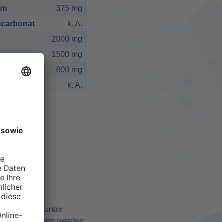
um
375 mg
carbonat
k. A.
2000 mg
1500 mg
800 mg
k. A.
elbst
ne Quellen, unter
belle angegeben werden,