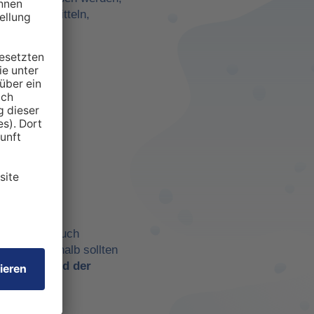
darf zu ermitteln,
anspruchten
 aber eben auch
chtig. Deshalb sollten
t es
während der