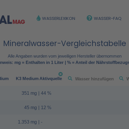
WASSERLEXIKON
WASSER-FAQ
Mineralwasser-Vergleichstabelle
Alle Angaben wurden vom jeweiligen Hersteller übernommen
nweis: mg = Enthalten in 1 Liter | % = Anteil der Nährstoffbezug
dium
K3 Medium Aktivquelle
351 mg
|
44 %
45 mg
|
12 %
1.353 mg
|
-