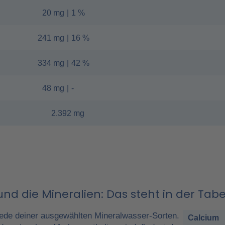
20 mg
|
1 %
241 mg
|
16 %
334 mg
|
42 %
48 mg
|
-
2.392 mg
nd die Mineralien: Das steht in der Tabe
ede deiner ausgewählten Mineralwasser-Sorten.
Calcium