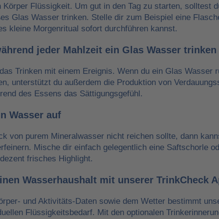
n Körper Flüssigkeit. Um gut in den Tag zu starten, solltest 
es Glas Wasser trinken. Stelle dir zum Beispiel eine Flasch
es kleine Morgenritual sofort durchführen kannst.
während jeder Mahlzeit ein Glas Wasser trinken
das Trinken mit einem Ereignis. Wenn du ein Glas Wasser r
ken, unterstützt du außerdem die Produktion von Verdauungss
hrend des Essens das Sättigungsgefühl.
in Wasser auf
 von purem Mineralwasser nicht reichen sollte, dann kann
erfeinern. Mische dir einfach gelegentlich eine Saftschorle o
dezent frisches Highlight.
einen Wasserhaushalt mit unserer TrinkCheck 
örper- und Aktivitäts-Daten sowie dem Wetter bestimmt un
iduellen Flüssigkeitsbedarf. Mit den optionalen Trinkerinneru