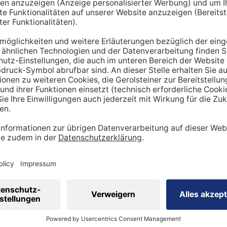
hnt lediglich einen Richtwert. Um den tatsächlichen Tagesbe
en miteinbezogen werden:
ung
dheitszustand
cht
inen Mehrbedarf an Mineralstoffen
 viel
Sport
betreibst, hast du tendenziell
einen stärker be
ergibt sich ein höherer Bedarf an Nährstoffen wie Vitaminen
 Natrium, Calcium oder Magnesium sind in diesem Kontext wi
sportler auf eine ausreichende Zufuhr achtgeben. Ebenso is
ig, den veränderten Bedarf zu berücksichtigen.
 eine ausgewogene Ernährung