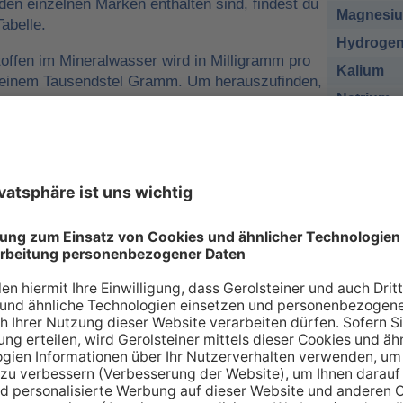
 den einzelnen Marken enthalten sind, findest du
Magnesi
abelle.
Hydrogen
offen im Mineralwasser wird in Milligramm pro
Kalium
o einem Tausendstel Gramm. Um herauszufinden,
Natrium
r man für eine ausreichende
sich nehmen muss, kann man die
Chlorid
e tägliche Zufuhr von Mineralstoffen
Sulfat
 zum Beispiel
1 Liter Gerolsteiner Sprudel
des empfohlenen Nährstoffbezugwerts (NRV)
esium
decken.
sich bei den Angaben in der Tabelle zu den
renzwerte
handelt. Wir orientieren uns dabei an
ischen Union (EU-Verordnung Nr. 1169/2011
 an Mineralien – so individuell wie Sie s
individuellen Bedarf an Mineralstoffen, der über verschiede
 gedeckt werden kann. Die Inhaltsstoffe, die in unserer Ta