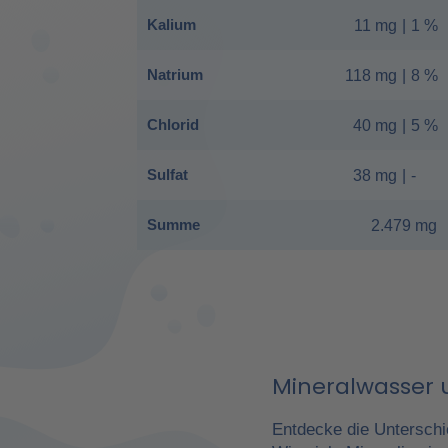
Kalium
11 mg
|
1 %
Natrium
118 mg
|
8 %
Chlorid
40 mg
|
5 %
Sulfat
38 mg
|
-
Summe
2.479 mg
Mineralwasser u
Entdecke die Unterschi