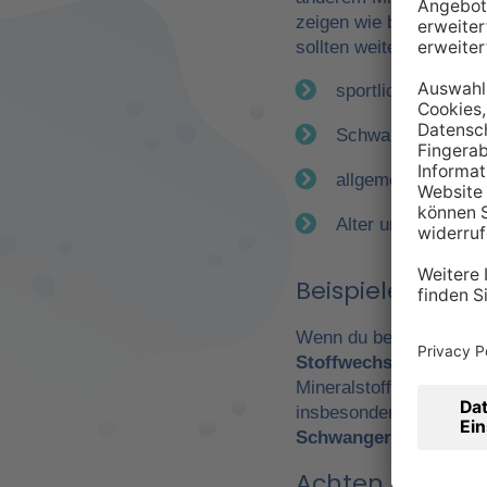
zeigen wie bereits erwä
sollten weitere Faktor
sportliche Betätig
Schwangerschaft
allgemeiner Gesun
Alter und Geschle
Beispiele für e
Wenn du beispielsweise
Stoffwechsel
. Daraus 
Mineralstoffen. Gerade
insbesondere Leistungs
Schwangerschaft
wicht
Achten Sie auf