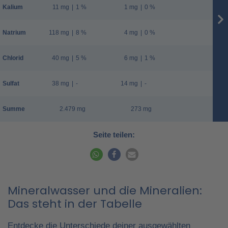
Kalium
11 mg
|
1 %
1 mg
|
0 %
Natrium
118 mg
|
8 %
4 mg
|
0 %
Chlorid
40 mg
|
5 %
6 mg
|
1 %
Sulfat
38 mg
|
-
14 mg
|
-
Summe
2.479 mg
273 mg
Seite teilen:
Mineralwasser und die Mineralien:
Das steht in der Tabelle
Entdecke die Unterschiede deiner ausgewählten