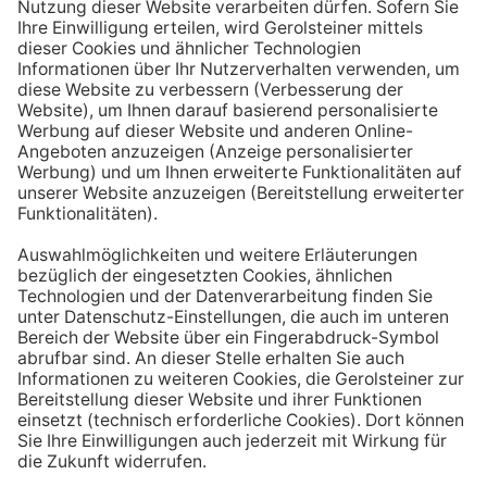
Aufstehen ein großes Glas Wasser trinken. Stelle dir
zum Beispiel eine Flasche Mineralwasser direkt ans
Bett, damit du dieses kleine Morgenritual sofort
durchführen kannst.
Tipp #3: Vor und während jeder Mahlzeit
ein Glas Wasser trinken
Dadurch verknüpfst du das Trinken mit einem Ereignis.
Wenn du ein Glas Wasser rund eine halbe Stunde vor
einer Mahlzeit trinken, unterstützt du außerdem die
Produktion von Verdauungssäften. Zusätzlich fördert
das Trinken während des Essens das Sättigungsgefühl.
Tipp #4: Peppe dein Wasser auf
Wenn dir der Geschmack von purem Mineralwasser
nicht reichen sollte, dann kannst du deine Getränke mit
einfachen Mitteln verfeinern. Mische dir einfach
gelegentlich eine Saftschorle oder sorge mit einer