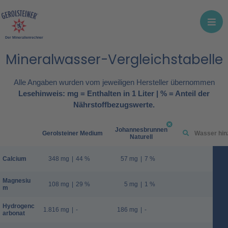
Der Mineralienrechner
Mineralwasser-Vergleichstabelle
Alle Angaben wurden vom jeweiligen Hersteller übernommen
Lesehinweis: mg = Enthalten in 1 Liter | % = Anteil der
Nährstoffbezugswerte.
Johannesbrunnen
Gerolsteiner Medium
Naturell
Calcium
348 mg
|
44 %
57 mg
|
7 %
Magnesiu
108 mg
|
29 %
5 mg
|
1 %
m
Hydrogenc
1.816 mg
|
-
186 mg
|
-
arbonat