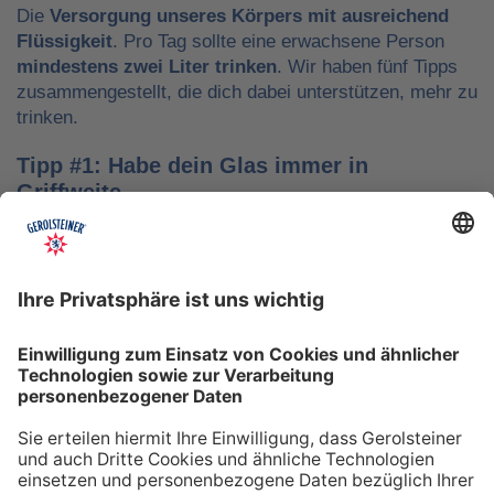
Die
Versorgung unseres Körpers mit ausreichend
Flüssigkeit
. Pro Tag sollte eine erwachsene Person
mindestens zwei Liter trinken
. Wir haben fünf Tipps
zusammengestellt, die dich dabei unterstützen, mehr zu
trinken.
Tipp #1: Habe dein Glas immer in
Griffweite
Ob bei der Arbeit oder während der Freizeit: Wasser
sollte stets dein Begleiter sein, damit du das Trinken
nicht vergisst. Denke daran, auch unterwegs immer
etwas Wasser dabei zu haben. Kleine PET-Flaschen mit
Mineralwasser lassen sich zum Beispiel gut überall mit
hinnehmen.
Tipp #2: Trinke direkt nach dem Aufstehen
Über Nacht verliert dein Körper Flüssigkeit. Um gut in
den Tag zu starten, solltest du deshalb direkt nach dem