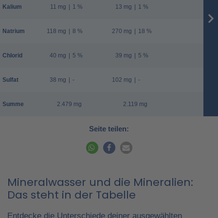
Kalium
11 mg
|
1 %
13 mg
|
1 %
Natrium
118 mg
|
8 %
270 mg
|
18 %
Chlorid
40 mg
|
5 %
39 mg
|
5 %
Sulfat
38 mg
|
-
102 mg
|
-
Summe
2.479 mg
2.119 mg
Seite teilen:
Mineralwasser und die Mineralien:
Das steht in der Tabelle
Entdecke die Unterschiede deiner ausgewählten