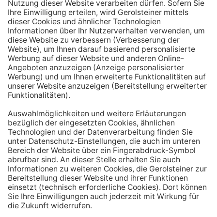
Aufstehen ein großes Glas Wasser trinken. Stelle dir
zum Beispiel eine Flasche Mineralwasser direkt ans
Bett, damit du dieses kleine Morgenritual sofort
durchführen kannst.
Tipp #3: Vor und während jeder Mahlzeit
ein Glas Wasser trinken
Dadurch verknüpfst du das Trinken mit einem Ereignis.
Wenn du ein Glas Wasser rund eine halbe Stunde vor
einer Mahlzeit trinken, unterstützt du außerdem die
Produktion von Verdauungssäften. Zusätzlich fördert
das Trinken während des Essens das Sättigungsgefühl.
Tipp #4: Peppe dein Wasser auf
Wenn dir der Geschmack von purem Mineralwasser
nicht reichen sollte, dann kannst du deine Getränke mit
einfachen Mitteln verfeinern. Mische dir einfach
gelegentlich eine Saftschorle oder sorge mit einer