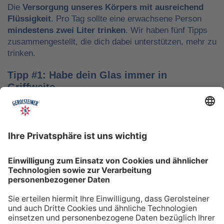
Die
Versorgung unseres Körpers mit ausreichend
Flüssigkeit
. Pro Tag sollte eine erwachsene Person
mindestens zwei Liter trinken
. Wir haben fünf Tipps
zusammengestellt, die dich dabei unterstützen, mehr zu
trinken.
Tipp #1: Habe dein Glas immer in
Griffweite
Ob bei der Arbeit oder während der Freizeit: Wasser
sollte stets dein Begleiter sein, damit du das Trinken
nicht vergisst. Denke daran, auch unterwegs immer
etwas Wasser dabei zu haben. Kleine PET-Flaschen mit
Mineralwasser lassen sich zum Beispiel gut überall mit
hinnehmen.
Tipp #2: Trinke direkt nach dem Aufstehen
Über Nacht verliert dein Körper Flüssigkeit. Um gut in
den Tag zu starten, solltest du deshalb direkt nach dem