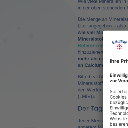
Wie viele Mineralien in
in der oben stehenden T
Die Menge an Mineralst
Liter angegeben – als
wie viel Mineralwasse
Mineralstoffzufuhr
zu 
Referenzmengen für di
hinzuziehen. So würde
mehr als ein Drittel 
an Calcium und Magn
Bitte beachte, dass es 
Mineralstoffen um
Refe
den Werten der Europä
(LMIV)).
Der Tagesbedarf
Jeder Mensch hat einen 
anderem Mineralwasser,