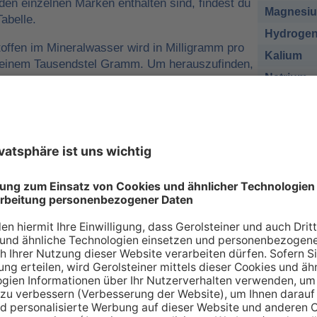
 den einzelnen Marken enthalten sind, findest du
Magnesi
abelle.
Hydrogen
offen im Mineralwasser wird in Milligramm pro
Kalium
o einem Tausendstel Gramm. Um herauszufinden,
Natrium
r man für eine ausreichende
sich nehmen muss, kann man die
Chlorid
e tägliche Zufuhr von Mineralstoffen
Sulfat
 zum Beispiel
1 Liter Gerolsteiner Sprudel
des empfohlenen Nährstoffbezugwerts (NRV)
esium
decken.
sich bei den Angaben in der Tabelle zu den
renzwerte
handelt. Wir orientieren uns dabei an
ischen Union (EU-Verordnung Nr. 1169/2011
 an Mineralien – so individuell wie Sie s
individuellen Bedarf an Mineralstoffen, der über verschiede
 gedeckt werden kann. Die Inhaltsstoffe, die in unserer Ta