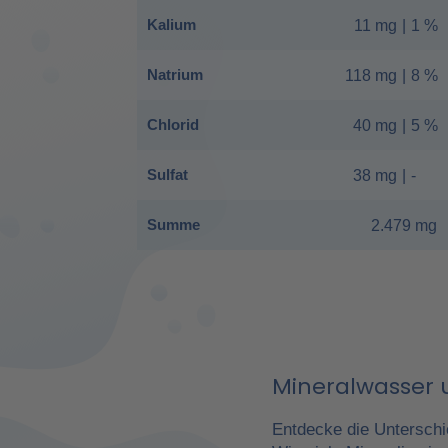
Kalium
11 mg
|
1 %
Natrium
118 mg
|
8 %
Chlorid
40 mg
|
5 %
Sulfat
38 mg
|
-
Summe
2.479 mg
Mineralwasser u
Entdecke die Unterschi