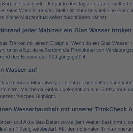
n Körper Flüssigkeit. Um gut in den Tag zu starten, solltest 
es Glas Wasser trinken. Stelle dir zum Beispiel eine Flasch
es kleine Morgenritual sofort durchführen kannst.
während jeder Mahlzeit ein Glas Wasser trinken
das Trinken mit einem Ereignis. Wenn du ein Glas Wasser r
ken, unterstützt du außerdem die Produktion von Verdauungss
hrend des Essens das Sättigungsgefühl.
in Wasser auf
 von purem Mineralwasser nicht reichen sollte, dann kann
erfeinern. Mische dir einfach gelegentlich eine Saftschorle o
dezent frisches Highlight.
einen Wasserhaushalt mit unserer TrinkCheck 
örper- und Aktivitäts-Daten sowie dem Wetter bestimmt un
iduellen Flüssigkeitsbedarf. Mit den optionalen Trinkerinneru