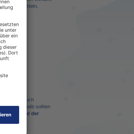
darf zu ermitteln,
anspruchten
 aber eben auch
chtig. Deshalb sollten
t es
während der