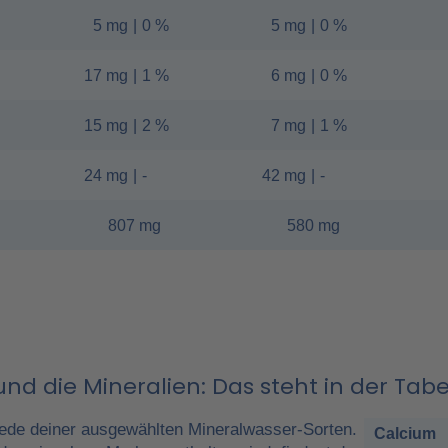
5 mg
|
0 %
5 mg
|
0 %
17 mg
|
1 %
6 mg
|
0 %
15 mg
|
2 %
7 mg
|
1 %
24 mg
|
-
42 mg
|
-
807 mg
580 mg
nd die Mineralien: Das steht in der Tabe
ede deiner ausgewählten Mineralwasser-Sorten.
Calcium