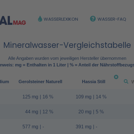
WASSERLEXIKON
WASSER-FAQ
Mineralwasser-Vergleichstabelle
Alle Angaben wurden vom jeweiligen Hersteller übernommen
nweis: mg = Enthalten in 1 Liter | % = Anteil der Nährstoffbezug
dium
Gerolsteiner Naturell
Hassia Still
125 mg
|
16 %
109 mg
|
14 %
44 mg
|
12 %
20 mg
|
5 %
577 mg
|
-
391 mg
|
-