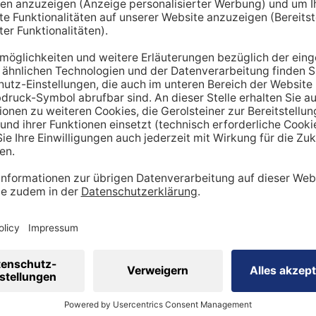
hnt lediglich einen Richtwert. Um den tatsächlichen Tagesbe
en miteinbezogen werden:
ung
dheitszustand
cht
inen Mehrbedarf an Mineralstoffen
 viel
Sport
betreibst, hast du tendenziell
einen stärker be
ergibt sich ein höherer Bedarf an Nährstoffen wie Vitaminen
 Natrium, Calcium oder Magnesium sind in diesem Kontext wi
sportler auf eine ausreichende Zufuhr achtgeben. Ebenso is
ig, den veränderten Bedarf zu berücksichtigen.
 eine ausgewogene Ernährung