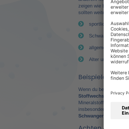
zeigen wie bereits erwä
sollten weitere Faktor
sportliche Betätig
Schwangerschaft
allgemeiner Gesun
Alter und Geschle
Beispiele für e
Wenn du beispielsweise
Stoffwechsel
. Daraus 
Mineralstoffen. Gerade
insbesondere Leistungs
Schwangerschaft
wicht
Achten Sie auf