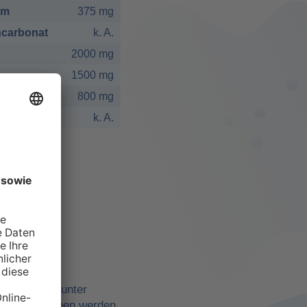
um
375 mg
carbonat
k. A.
2000 mg
1500 mg
800 mg
k. A.
elbst
ne Quellen, unter
belle angegeben werden,