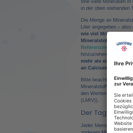
Wie viele Mineralien in
in der oben stehenden T
Die Menge an Mineralst
Liter angegeben – als
wie viel Mineralwasse
Mineralstoffzufuhr
zu 
Referenzmengen für di
hinzuziehen. So würde
mehr als ein Drittel 
an Calcium und Magn
Bitte beachte, dass es 
Mineralstoffen um
Refe
den Werten der Europä
(LMIV)).
Der Tagesbedarf
Jeder Mensch hat einen 
anderem Mineralwasser,