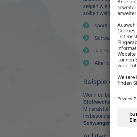
zeigen wie bereits erwä
sollten weitere Faktor
sportliche Betätig
Schwangerschaft
allgemeiner Gesun
Alter und Geschle
Beispiele für e
Wenn du beispielsweise
Stoffwechsel
. Daraus 
Mineralstoffen. Gerade
insbesondere Leistungs
Schwangerschaft
wicht
Achten Sie auf