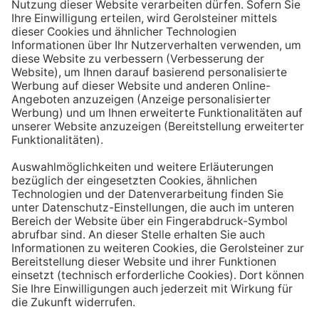
Aufstehen ein großes Glas Wasser trinken. Stelle dir
zum Beispiel eine Flasche Mineralwasser direkt ans
Bett, damit du dieses kleine Morgenritual sofort
durchführen kannst.
Tipp #3: Vor und während jeder Mahlzeit
ein Glas Wasser trinken
Dadurch verknüpfst du das Trinken mit einem Ereignis.
Wenn du ein Glas Wasser rund eine halbe Stunde vor
einer Mahlzeit trinken, unterstützt du außerdem die
Produktion von Verdauungssäften. Zusätzlich fördert
das Trinken während des Essens das Sättigungsgefühl.
Tipp #4: Peppe dein Wasser auf
Wenn dir der Geschmack von purem Mineralwasser
nicht reichen sollte, dann kannst du deine Getränke mit
einfachen Mitteln verfeinern. Mische dir einfach
gelegentlich eine Saftschorle oder sorge mit einer