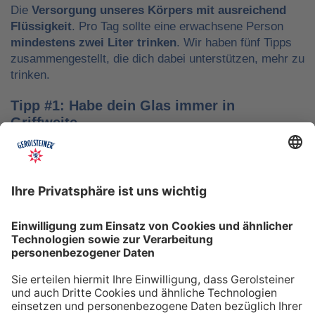
Die
Versorgung unseres Körpers mit ausreichend
Flüssigkeit
. Pro Tag sollte eine erwachsene Person
mindestens zwei Liter trinken
. Wir haben fünf Tipps
zusammengestellt, die dich dabei unterstützen, mehr zu
trinken.
Tipp #1: Habe dein Glas immer in
Griffweite
Ob bei der Arbeit oder während der Freizeit: Wasser
sollte stets dein Begleiter sein, damit du das Trinken
nicht vergisst. Denke daran, auch unterwegs immer
etwas Wasser dabei zu haben. Kleine PET-Flaschen mit
Mineralwasser lassen sich zum Beispiel gut überall mit
hinnehmen.
Tipp #2: Trinke direkt nach dem Aufstehen
Über Nacht verliert dein Körper Flüssigkeit. Um gut in
den Tag zu starten, solltest du deshalb direkt nach dem