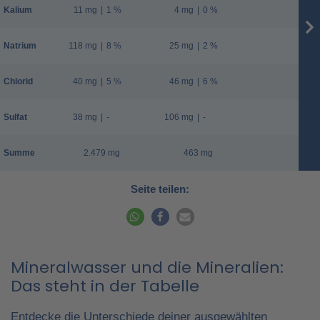
Kalium
11 mg
|
1 %
4 mg
|
0 %
Natrium
118 mg
|
8 %
25 mg
|
2 %
Chlorid
40 mg
|
5 %
46 mg
|
6 %
Sulfat
38 mg
|
-
106 mg
|
-
Summe
2.479 mg
463 mg
Seite teilen:
Mineralwasser und die Mineralien:
Das steht in der Tabelle
Entdecke die Unterschiede deiner ausgewählten