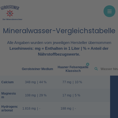
Der Mineralienrechner
Mineralwasser-Vergleichstabelle
Alle Angaben wurden vom jeweiligen Hersteller übernommen
Lesehinweis: mg = Enthalten in 1 Liter | % = Anteil der
Nährstoffbezugswerte.
Haaner Felsenquelle
Gerolsteiner Medium
Klassisch
Calcium
348 mg
|
44 %
77 mg
|
10 %
Magnesiu
108 mg
|
29 %
17 mg
|
5 %
m
Hydrogenc
1.816 mg
|
-
188 mg
|
-
arbonat