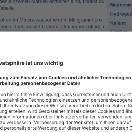
 den einzelnen Marken enthalten sind, findest du
Magnesi
abelle.
Hydrogen
offen im Mineralwasser wird in Milligramm pro
Kalium
o einem Tausendstel Gramm. Um herauszufinden,
Natrium
r man für eine ausreichende
sich nehmen muss, kann man die
Chlorid
e tägliche Zufuhr von Mineralstoffen
Sulfat
 zum Beispiel
1 Liter Gerolsteiner Sprudel
des empfohlenen Nährstoffbezugwerts (NRV)
esium
decken.
sich bei den Angaben in der Tabelle zu den
renzwerte
handelt. Wir orientieren uns dabei an
ischen Union (EU-Verordnung Nr. 1169/2011
 an Mineralien – so individuell wie Sie s
individuellen Bedarf an Mineralstoffen, der über verschiede
 gedeckt werden kann. Die Inhaltsstoffe, die in unserer Ta