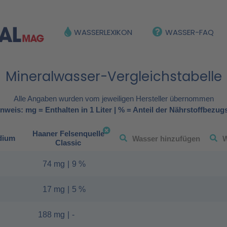
WASSERLEXIKON
WASSER-FAQ
Mineralwasser-Vergleichstabelle
Alle Angaben wurden vom jeweiligen Hersteller übernommen
nweis: mg = Enthalten in 1 Liter | % = Anteil der Nährstoffbezug
Haaner Felsenquelle
dium
Classic
74 mg
|
9 %
17 mg
|
5 %
188 mg
|
-