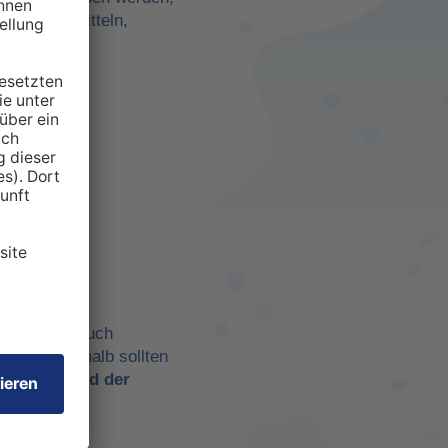
darf zu ermitteln,
anspruchten
 aber eben auch
chtig. Deshalb sollten
t es
während der