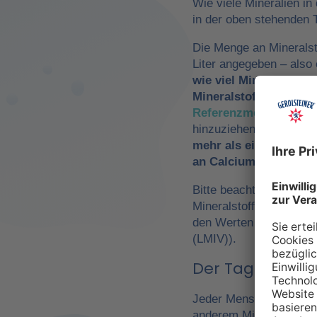
Wie viele Mineralien in
in der oben stehenden T
Die Menge an Mineralst
Liter angegeben – als
wie viel Mineralwasse
Mineralstoffzufuhr
zu 
Referenzmengen für di
hinzuziehen. So würde
mehr als ein Drittel 
an Calcium und Magn
Bitte beachte, dass es 
Mineralstoffen um
Refe
den Werten der Europä
(LMIV)).
Der Tagesbedarf
Jeder Mensch hat einen 
anderem Mineralwasser,