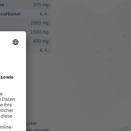
um
375 mg
carbonat
k. A.
2000 mg
1500 mg
800 mg
k. A.
elbst
ne Quellen, unter
belle angegeben werden,