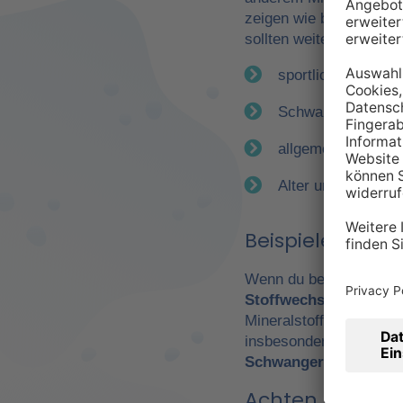
zeigen wie bereits erwä
sollten weitere Faktor
sportliche Betätig
Schwangerschaft
allgemeiner Gesun
Alter und Geschle
Beispiele für e
Wenn du beispielsweise
Stoffwechsel
. Daraus 
Mineralstoffen. Gerade
insbesondere Leistungs
Schwangerschaft
wicht
Achten Sie auf