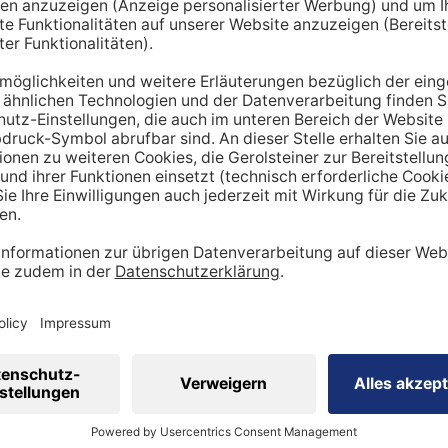
hnt lediglich einen Richtwert. Um den tatsächlichen Tagesbe
en miteinbezogen werden:
ung
dheitszustand
cht
inen Mehrbedarf an Mineralstoffen
 viel
Sport
betreibst, hast du tendenziell
einen stärker be
ergibt sich ein höherer Bedarf an Nährstoffen wie Vitaminen
 Natrium, Calcium oder Magnesium sind in diesem Kontext wi
sportler auf eine ausreichende Zufuhr achtgeben. Ebenso is
ig, den veränderten Bedarf zu berücksichtigen.
 eine ausgewogene Ernährung