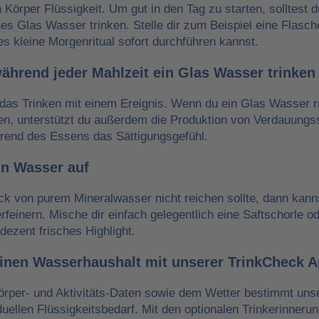
n Körper Flüssigkeit. Um gut in den Tag zu starten, solltest 
es Glas Wasser trinken. Stelle dir zum Beispiel eine Flasch
es kleine Morgenritual sofort durchführen kannst.
während jeder Mahlzeit ein Glas Wasser trinken
das Trinken mit einem Ereignis. Wenn du ein Glas Wasser r
ken, unterstützt du außerdem die Produktion von Verdauungss
hrend des Essens das Sättigungsgefühl.
in Wasser auf
 von purem Mineralwasser nicht reichen sollte, dann kann
erfeinern. Mische dir einfach gelegentlich eine Saftschorle o
dezent frisches Highlight.
einen Wasserhaushalt mit unserer TrinkCheck 
örper- und Aktivitäts-Daten sowie dem Wetter bestimmt un
iduellen Flüssigkeitsbedarf. Mit den optionalen Trinkerinneru