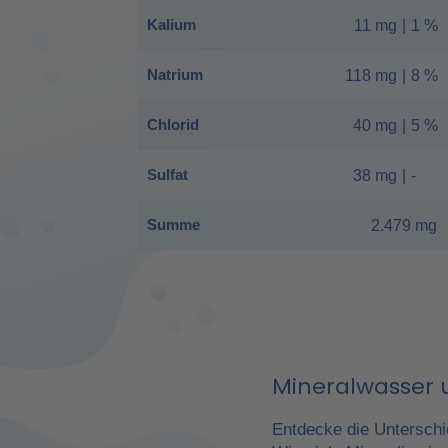
Kalium
11 mg
|
1 %
Natrium
118 mg
|
8 %
Chlorid
40 mg
|
5 %
Sulfat
38 mg
|
-
Summe
2.479 mg
Mineralwasser u
Entdecke die Unterschi