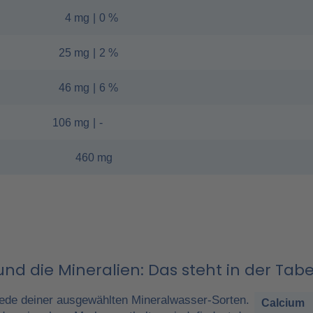
4 mg
|
0 %
25 mg
|
2 %
46 mg
|
6 %
106 mg
|
-
460 mg
nd die Mineralien: Das steht in der Tabe
ede deiner ausgewählten Mineralwasser-Sorten.
Calcium