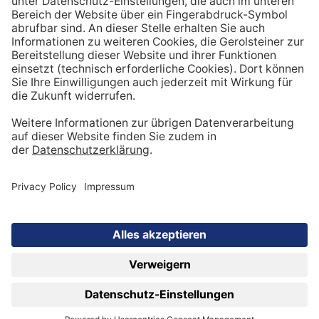
formationen-gesundheitsprobleme-von-
frauen/schwangerschaftskomplikationen/präe
klampsie-und-eklampsie
[4]
Hohenzollern Apotheke (o. J.):
Magnesiummangel – Symptome & Behandlung.
Abgerufen am [Datum] von
https://www.hohenzollern-
apotheke.de/services/wissenswertes/blog/ma
gnesiummangel-symptome/
[5]
AOK. Magnesium: Lebensmittel mit hohem
Gehalt des Spurenelements. In:
https://www.aok.de/pk/magazin/ernaehrung/g
esunde-ernaehrung/magnesium-lebensmittel-
mit-hohem-gehalt-des-spurenelements/
DATENSCHUTZ
IMPRESSUM
GEROLSTEINER MINERALWASSER