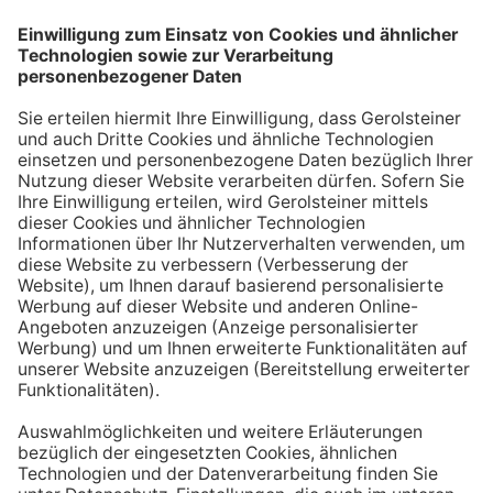
dauern, bis sich der Körper vollständig erholt hat.
Quellen
[1]
Europäische Union (2011). Verordnung (EU)
Nr. 1169/2011 des Europäischen Parlaments und
des Rates vom 25. Oktober 2011 betreffend die
Information der Verbraucher über Lebensmittel.
In:
https://eur-lex.europa.eu/legal-
content/DE/TXT/PDF/?
uri=CELEX:02011R1169-20180101
[2]
Deutsche Gesellschaft für Ernährung e. V.
(DGE). Magnesium – Referenzwerte für die
Nährstoffzufuhr. In:
https://www.dge.de/wissenschaft/referenzwer
te/magnesium/
[3]
MSD Manuals (o. J.): Präeklampsie und
Eklampsie. In:
https://www.msdmanuals.com/de/heim/kurzin