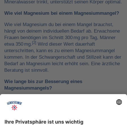
Mineralwasser trinkt, unterstützt seinen Körper optimal.
Wie viel Magnesium bei einem Magnesiummangel?
Wie viel Magnesium du bei einem Mangel brauchst,
hängt von deinem individuellen Bedarf ab. Erwachsene
Frauen benötigen im Schnitt 300 mg pro Tag, Männer
[2]
etwa 350 mg.
Wird dieser Wert dauerhaft
unterschritten, kann es zu einem Magnesiummangel
kommen. In der Schwangerschaft und Stillzeit kann der
Bedarf an Magnesium leicht erhöht sein. Eine ärztliche
Beratung ist sinnvoll.
Wie lange bis zur Besserung eines
Magnesiummangels?
Wie schnell sich ein Magnesiummangel bessert, hängt
davon ab, wie stark der Mangel ist und wie konsequent
du ihn ausgleichst. Erste Verbesserungen spürst du oft
nach wenigen Tagen. Bei einem chronischen
Magnesiummangel kann es allerdings mehrere Wochen